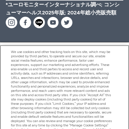
*ユーロモニターインターナショナル調べ; コンシ
ューマーヘルス2025年版; 2024年総小売販売額
ヘルプ＆ガイド
We use cookies and other tracking tools on this site, which may be
provided by third parties, to operate and secure our site, enable
social media features, enhance performance, tailor user
experiences, support our marketing and advertising efforts. These
also enable us and third parties to access and record user and
商品について
activity data, such as IP addresses and online identifiers, referring
URLs, searches and interactions, browser and device details, and
other usage information, which may be used to provide enhanced
functionality and personalized experiences, analyze and improve
会社概要
performance, and reach users with more relevant content and ads
on this site and across third party sites. If you click “Accept All” this
site may deploy cookies (including third party cookies) for all of
these purposes. If you click “Limit Cookies,” your IP address and
特典＆ポイント
other browsing information may still be collected but only cookies
(including third party cookies) that are necessary to operate, secure
and enable default website features and functionalities will be
deployed. You can also review and manage your cookie preferences
for this site at any time by clicking the “Manage Cookie Settings”