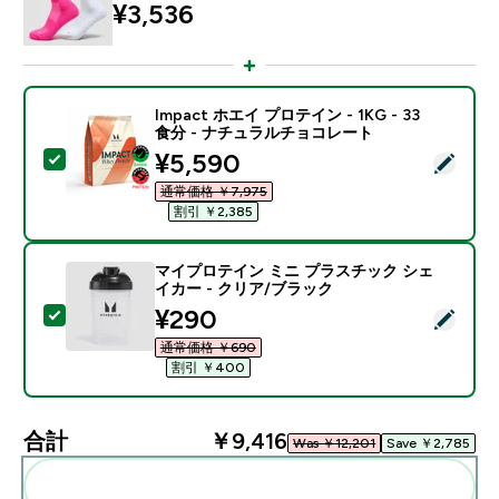
¥3,536‎
Impact ホエイ プロテイン - 1KG - 33
食分 - ナチュラルチョコレート
discounted price
¥5,590‎
この商品を選択 - Impact ホエイ プロテイン - 1KG 
通常価格 ￥7,975‎
割引 ￥2,385‎
マイプロテイン ミニ プラスチック シェ
イカー - クリア/ブラック
discounted price
¥290‎
この商品を選択 - マイプロテイン ミニ プラスチック シ
通常価格 ￥690‎
割引 ￥400‎
合計
￥9,416‎
Was ￥12,201‎
Save ￥2,785‎
まとめてカートに入れる