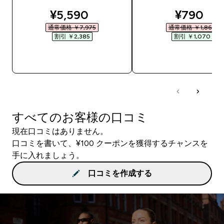
discounted price
discount
¥5,590‎
¥790‎
通常価格 ￥7,975‎
通常価格 ￥1,860‎
割引 ￥2,385‎
割引 ￥1,070‎
今すぐ購入
今すぐ購入
すべてのお客様の口コミ
現在口コミはありません。
口コミを書いて、¥100 クーポンを獲得するチャンスを
手に入れましょう。
口コミを作成する