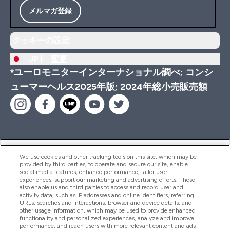
メルマガ登録
クッキーの設定
JP |
変更
*ユーロモニターインターナショナル調べ; コンシ
ューマーヘルス2025年版; 2024年総小売販売額
ヘルプ＆ガイド
We use cookies and other tracking tools on this site, which may be
provided by third parties, to operate and secure our site, enable
social media features, enhance performance, tailor user
experiences, support our marketing and advertising efforts. These
also enable us and third parties to access and record user and
商品について
activity data, such as IP addresses and online identifiers, referring
URLs, searches and interactions, browser and device details, and
other usage information, which may be used to provide enhanced
functionality and personalized experiences, analyze and improve
会社概要
performance, and reach users with more relevant content and ads