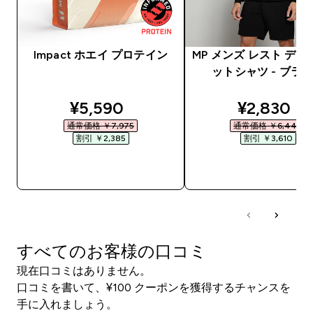
Impact ホエイ プロテイン
MP メンズ レスト デー
ットシャツ - ブラ
discounted price
discounte
¥5,590‎
¥2,830‎
通常価格 ￥7,975‎
通常価格 ￥6,440‎
割引 ￥2,385‎
割引 ￥3,610‎
今すぐ購入
今すぐ購入
すべてのお客様の口コミ
現在口コミはありません。
口コミを書いて、¥100 クーポンを獲得するチャンスを
手に入れましょう。