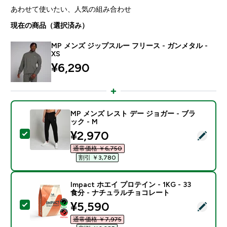
あわせて使いたい、人気の組み合わせ
現在の商品（選択済み）
MP メンズ ジップスルー フリース - ガンメタル -
XS
¥6,290‎
MP メンズ レスト デー ジョガー - ブラ
ック - M
discounted price
¥2,970‎
この商品を選択 - MP メンズ レスト デー ジョガー - ブ
通常価格 ￥6,750‎
割引 ￥3,780‎
Impact ホエイ プロテイン - 1KG - 33
食分 - ナチュラルチョコレート
discounted price
¥5,590‎
この商品を選択 - Impact ホエイ プロテイン - 1KG 
通常価格 ￥7,975‎