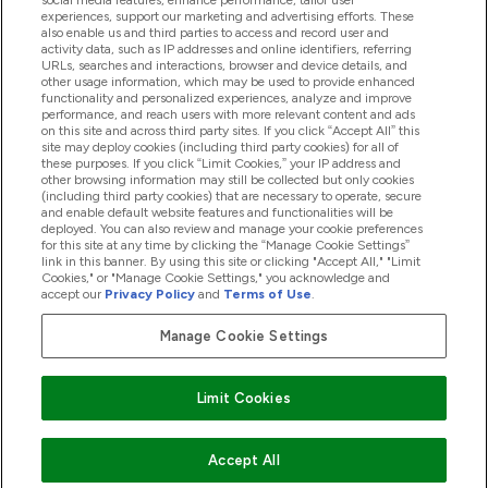
social media features, enhance performance, tailor user
experiences, support our marketing and advertising efforts. These
also enable us and third parties to access and record user and
商品について
activity data, such as IP addresses and online identifiers, referring
URLs, searches and interactions, browser and device details, and
other usage information, which may be used to provide enhanced
functionality and personalized experiences, analyze and improve
会社概要
performance, and reach users with more relevant content and ads
on this site and across third party sites. If you click “Accept All” this
site may deploy cookies (including third party cookies) for all of
these purposes. If you click “Limit Cookies,” your IP address and
特典＆ポイント
other browsing information may still be collected but only cookies
(including third party cookies) that are necessary to operate, secure
and enable default website features and functionalities will be
deployed. You can also review and manage your cookie preferences
for this site at any time by clicking the “Manage Cookie Settings”
2026 The Hut.com Ltd
link in this banner. By using this site or clicking "Accept All," "Limit
Cookies," or "Manage Cookie Settings," you acknowledge and
accept our
Privacy Policy
and
Terms of Use
.
Manage Cookie Settings
Pay with
Limit Cookies
Accept All
"
"