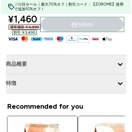
ゾロ目セール｜最大70%オフ｜割引コード：【ZOROME】使用
で追加10%オフ！
discounted price
¥1,460‎
在庫切れ
通常価格 ￥4,890‎
割引 ￥3,430‎
商品概要
特徴
Recommended for you