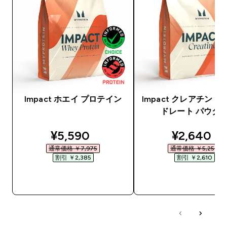
Impact ホエイ プロテイン
Impact クレアチン 
ドレート パウダ
discounted price
discounte
¥5,590‎
¥2,640‎
通常価格 ￥7,975‎
通常価格 ￥5,250‎
割引 ￥2,385‎
割引 ￥2,610‎
今すぐ購入
今すぐ購入