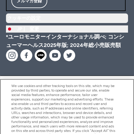
メルマガ登録
クッキーの設定
JP |
変更
*ユーロモニターインターナショナル調べ; コンシ
ューマーヘルス2025年版; 2024年総小売販売額
ヘルプ＆ガイド
We use cookies and other tracking tools on this site, which may be
provided by third parties, to operate and secure our site, enable
social media features, enhance performance, tailor user
experiences, support our marketing and advertising efforts. These
also enable us and third parties to access and record user and
商品について
activity data, such as IP addresses and online identifiers, referring
URLs, searches and interactions, browser and device details, and
other usage information, which may be used to provide enhanced
functionality and personalized experiences, analyze and improve
会社概要
performance, and reach users with more relevant content and ads
on this site and across third party sites. If you click “Accept All” this