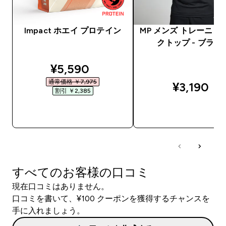
Impact ホエイ プロテイン
MP メンズ トレーニン
クトップ - ブラッ
discounted price
¥5,590‎
通常価格 ￥7,975‎
¥3,190‎
割引 ￥2,385‎
今すぐ購入
今すぐ購入
すべてのお客様の口コミ
現在口コミはありません。
口コミを書いて、¥100 クーポンを獲得するチャンスを
手に入れましょう。