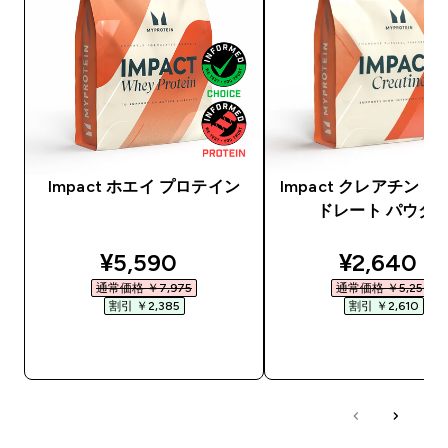
Impact ホエイ プロテイン
Impact クレアチン 
ドレート パウダ
discounted price
discounte
¥5,590‎
¥2,640‎
通常価格 ￥7,975‎
通常価格 ￥5,250‎
割引 ￥2,385‎
割引 ￥2,610‎
今すぐ購入
今すぐ購入