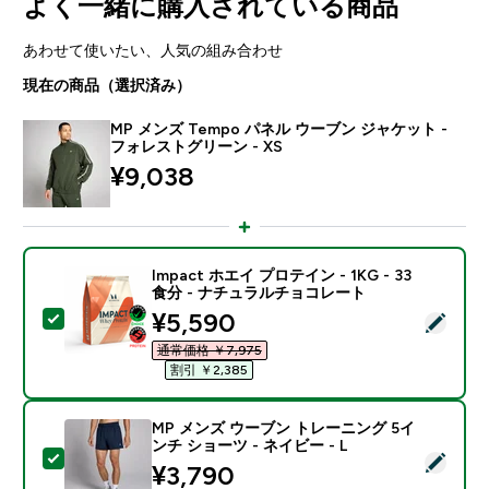
よく一緒に購入されている商品
あわせて使いたい、人気の組み合わせ
現在の商品（選択済み）
MP メンズ Tempo パネル ウーブン ジャケット -
フォレストグリーン - XS
¥9,038‎
Impact ホエイ プロテイン - 1KG - 33
食分 - ナチュラルチョコレート
discounted price
¥5,590‎
この商品を選択 - Impact ホエイ プロテイン - 1KG 
通常価格 ￥7,975‎
割引 ￥2,385‎
MP メンズ ウーブン トレーニング 5イ
ンチ ショーツ - ネイビー - L
この商品を選択 - MP メンズ ウーブン トレーニング 5イ
¥3,790‎