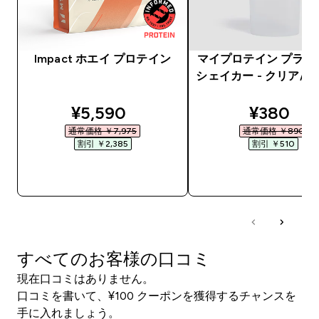
Impact ホエイ プロテイン
マイプロテイン プラス
シェイカー - クリア/
discounted price
discount
¥5,590‎
¥380‎
通常価格 ￥7,975‎
通常価格 ￥890‎
割引 ￥2,385‎
割引 ￥510‎
今すぐ購入
今すぐ購入
すべてのお客様の口コミ
現在口コミはありません。
口コミを書いて、¥100 クーポンを獲得するチャンスを
手に入れましょう。