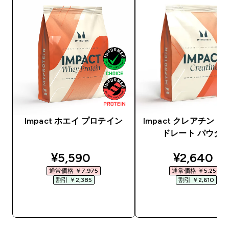
Impact ホエイ プロテイン
Impact クレアチン 
ドレート パウダ
discounted price
discounte
¥5,590‎
¥2,640‎
通常価格 ￥7,975‎
通常価格 ￥5,250‎
割引 ￥2,385‎
割引 ￥2,610‎
今すぐ購入
今すぐ購入