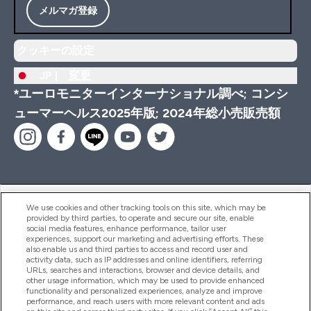
メルマガ登録
クッキーの設定
JP |
変更
*ユーロモニターインターナショナル調べ; コンシ
ューマーヘルス2025年版; 2024年総小売販売額
ヘルプ＆ガイド
We use cookies and other tracking tools on this site, which may be
provided by third parties, to operate and secure our site, enable
social media features, enhance performance, tailor user
experiences, support our marketing and advertising efforts. These
also enable us and third parties to access and record user and
商品について
activity data, such as IP addresses and online identifiers, referring
URLs, searches and interactions, browser and device details, and
other usage information, which may be used to provide enhanced
functionality and personalized experiences, analyze and improve
会社概要
performance, and reach users with more relevant content and ads