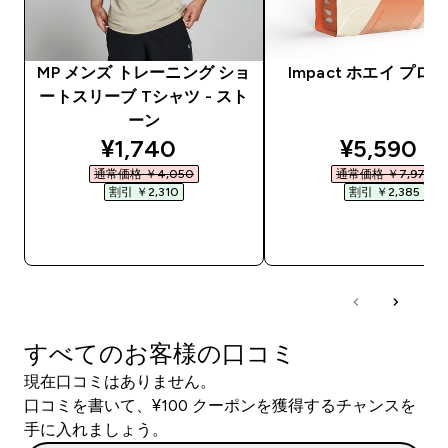
MP メンズ トレーニング ショ
Impact ホエイ プロ
ートスリーブ Tシャツ - スト
ーン
discounted price
discounte
¥1,740‎
¥5,590‎
通常価格 ￥4,050‎
通常価格 ￥7,975‎
割引 ￥2,310‎
割引 ￥2,385‎
今すぐ購入
今すぐ購入
すべてのお客様の口コミ
現在口コミはありません。
口コミを書いて、¥100 クーポンを獲得するチャンスを
手に入れましょう。