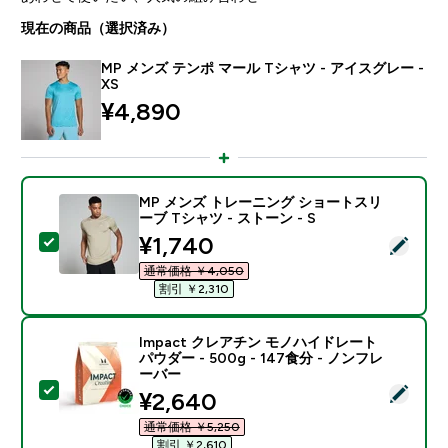
現在の商品（選択済み）
MP メンズ テンポ マール Tシャツ - アイスグレー -
XS
¥4,890‎
MP メンズ トレーニング ショートスリ
ーブ Tシャツ - ストーン - S
discounted price
¥1,740‎
この商品を選択 - MP メンズ トレーニング ショートスリー
通常価格 ￥4,050‎
割引 ￥2,310‎
Impact クレアチン モノハイドレート
パウダー - 500g - 147食分 - ノンフレ
ーバー
この商品を選択 - Impact クレアチン モノハイドレート パ
discounted price
¥2,640‎
通常価格 ￥5,250‎
割引 ￥2,610‎