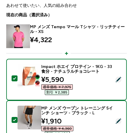
あわせて使いたい、人気の組み合わせ
現在の商品（選択済み）
MP メンズ Tempo マール Tシャツ - リッチティー
ル - XS
¥4,322‎
Impact ホエイ プロテイン - 1KG - 33
食分 - ナチュラルチョコレート
discounted price
¥5,590‎
この商品を選択 - Impact ホエイ プロテイン - 1KG 
通常価格 ￥7,975‎
割引 ￥2,385‎
MP メンズ ウーブン トレーニング 5イ
ンチ ショーツ - ブラック - L
discounted price
¥1,910‎
この商品を選択 - MP メンズ ウーブン トレーニング 5イ
通常価格 ￥4,360‎