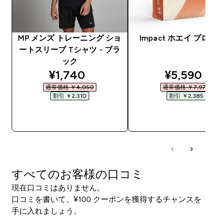
MP メンズ トレーニング ショ
Impact ホエイ プロ
ートスリーブ Tシャツ - ブラ
ック
discounted price
discounte
¥1,740‎
¥5,590‎
通常価格 ￥4,050‎
通常価格 ￥7,975‎
割引 ￥2,310‎
割引 ￥2,385‎
今すぐ購入
今すぐ購入
すべてのお客様の口コミ
現在口コミはありません。
口コミを書いて、¥100 クーポンを獲得するチャンスを
手に入れましょう。