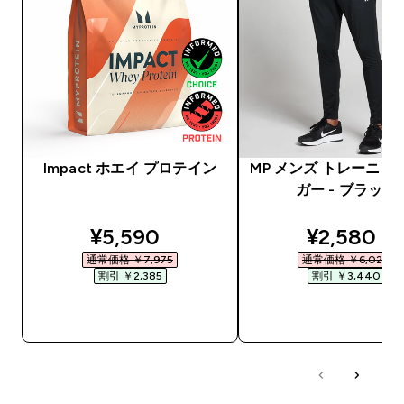
Impact ホエイ プロテイン
MP メンズ トレーニン
ガー - ブラック
discounted price
discounte
¥5,590‎
¥2,580‎
通常価格 ￥7,975‎
通常価格 ￥6,020‎
割引 ￥2,385‎
割引 ￥3,440‎
今すぐ購入
今すぐ購入