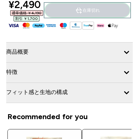
discounted price
¥2,490‎
在庫切れ
通常価格 ￥4,190‎
割引 ￥1,700‎
商品概要
特徴
フィット感と生地の構成
Recommended for you