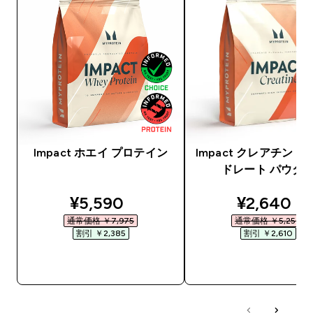
Impact ホエイ プロテイン
Impact クレアチン 
ドレート パウダ
discounted price
discounte
¥5,590‎
¥2,640‎
通常価格 ￥7,975‎
通常価格 ￥5,250‎
割引 ￥2,385‎
割引 ￥2,610‎
今すぐ購入
今すぐ購入