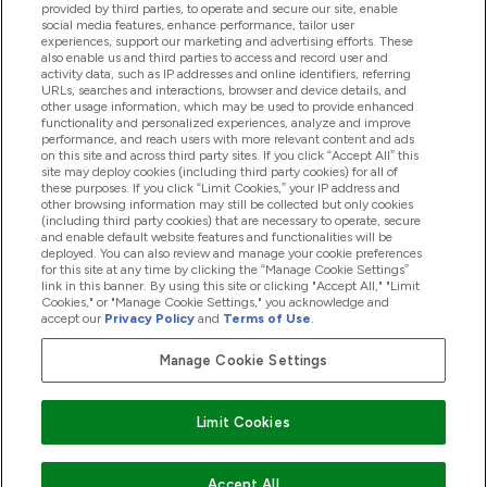
provided by third parties, to operate and secure our site, enable
social media features, enhance performance, tailor user
experiences, support our marketing and advertising efforts. These
also enable us and third parties to access and record user and
商品について
activity data, such as IP addresses and online identifiers, referring
URLs, searches and interactions, browser and device details, and
other usage information, which may be used to provide enhanced
functionality and personalized experiences, analyze and improve
会社概要
performance, and reach users with more relevant content and ads
on this site and across third party sites. If you click “Accept All” this
site may deploy cookies (including third party cookies) for all of
these purposes. If you click “Limit Cookies,” your IP address and
特典＆ポイント
other browsing information may still be collected but only cookies
(including third party cookies) that are necessary to operate, secure
and enable default website features and functionalities will be
deployed. You can also review and manage your cookie preferences
for this site at any time by clicking the “Manage Cookie Settings”
2026 The Hut.com Ltd
link in this banner. By using this site or clicking "Accept All," "Limit
Cookies," or "Manage Cookie Settings," you acknowledge and
accept our
Privacy Policy
and
Terms of Use
.
Manage Cookie Settings
Pay with
Limit Cookies
Accept All