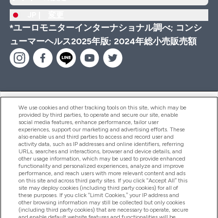
JP |
変更
*ユーロモニターインターナショナル調べ; コンシ
ューマーヘルス2025年版; 2024年総小売販売額
ヘルプ＆ガイド
We use cookies and other tracking tools on this site, which may be
provided by third parties, to operate and secure our site, enable
social media features, enhance performance, tailor user
experiences, support our marketing and advertising efforts. These
also enable us and third parties to access and record user and
商品について
activity data, such as IP addresses and online identifiers, referring
URLs, searches and interactions, browser and device details, and
other usage information, which may be used to provide enhanced
functionality and personalized experiences, analyze and improve
会社概要
performance, and reach users with more relevant content and ads
on this site and across third party sites. If you click “Accept All” this
site may deploy cookies (including third party cookies) for all of
these purposes. If you click “Limit Cookies,” your IP address and
特典＆ポイント
other browsing information may still be collected but only cookies
(including third party cookies) that are necessary to operate, secure
and enable default website features and functionalities will be