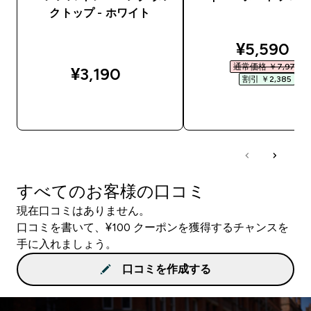
クトップ - ホワイト
discounte
¥5,590‎
通常価格 ￥7,975‎
¥3,190‎
割引 ￥2,385‎
今すぐ購入
今すぐ購入
すべてのお客様の口コミ
現在口コミはありません。
口コミを書いて、¥100 クーポンを獲得するチャンスを
手に入れましょう。
口コミを作成する