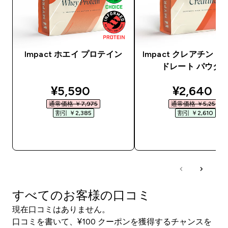
Impact ホエイ プロテイン
Impact クレアチン 
ドレート パウダ
discounted price
discounte
¥5,590‎
¥2,640‎
通常価格 ￥7,975‎
通常価格 ￥5,250‎
割引 ￥2,385‎
割引 ￥2,610‎
今すぐ購入
今すぐ購入
すべてのお客様の口コミ
現在口コミはありません。
口コミを書いて、¥100 クーポンを獲得するチャンスを