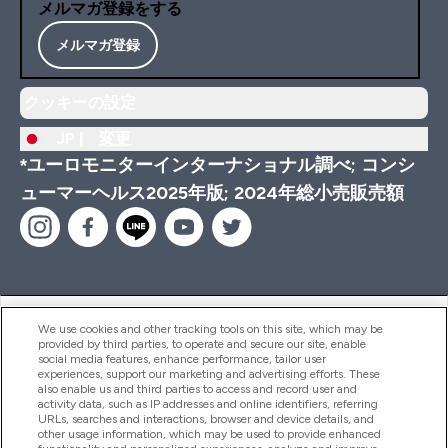
メルマガ登録をする
メルマガ登録
クッキーの設定
JP |
変更
*ユーロモニターインターナショナル調べ; コンシ
ューマーヘルス2025年版; 2024年総小売販売額
ヘルプ＆ガイド
We use cookies and other tracking tools on this site, which may be
provided by third parties, to operate and secure our site, enable
social media features, enhance performance, tailor user
experiences, support our marketing and advertising efforts. These
also enable us and third parties to access and record user and
商品について
activity data, such as IP addresses and online identifiers, referring
URLs, searches and interactions, browser and device details, and
other usage information, which may be used to provide enhanced