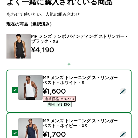
よく一緒に購入されている商品
あわせて使いたい、人気の組み合わせ
現在の商品（選択済み）
MP メンズ テンポ バインディング ストリンガー -
ブラック - XS
¥4,190‎
MP メンズ トレーニング ストリンガー
ベスト - ホワイト - S
discounted price
¥1,600‎
この商品を選択 - MP メンズ トレーニング ストリンガー 
通常価格 ￥3,730‎
割引 ￥2,130‎
MP メンズ トレーニング ストリンガー
ベスト - ネイビー - XS
discounted price
¥1,700‎
この商品を選択 - MP メンズ トレーニング ストリンガー 