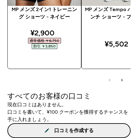
MP メンズ 2イン1 トレーニン
MP メンズ Tempo パネ
グ ショーツ - ネイビー
ンチ ショーツ - ブ
discounted price
¥2,900‎
通常価格 ￥6,750‎
¥5,502‎
割引 ￥3,850‎
今すぐ購入
今すぐ購入
すべてのお客様の口コミ
現在口コミはありません。
口コミを書いて、¥100 クーポンを獲得するチャンスを
手に入れましょう。
口コミを作成する