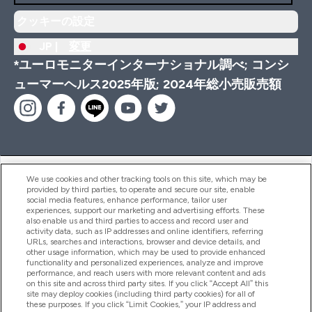
クッキーの設定
JP |
変更
*ユーロモニターインターナショナル調べ; コンシ
ューマーヘルス2025年版; 2024年総小売販売額
ヘルプ＆ガイド
We use cookies and other tracking tools on this site, which may be
provided by third parties, to operate and secure our site, enable
social media features, enhance performance, tailor user
experiences, support our marketing and advertising efforts. These
also enable us and third parties to access and record user and
商品について
activity data, such as IP addresses and online identifiers, referring
URLs, searches and interactions, browser and device details, and
other usage information, which may be used to provide enhanced
functionality and personalized experiences, analyze and improve
会社概要
performance, and reach users with more relevant content and ads
on this site and across third party sites. If you click “Accept All” this
site may deploy cookies (including third party cookies) for all of
these purposes. If you click “Limit Cookies,” your IP address and