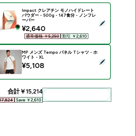
Impact クレアチン モノハイドレート
パウダー - 500g - 147食分 - ノンフレ
ーバー
この商品を選択 - Impact クレアチン モノハイドレート パウダー -
discounted price
¥2,640‎
通常価格 ￥5,250‎
割引 ￥2,610‎
MP メンズ Tempo パネル Tシャツ - ホ
ワイト - XL
この商品を選択 - MP メンズ Tempo パネル Tシャツ - ホワイト -
¥5,108‎
合計
￥15,214‎
まとめてカートに入れる
7,824‎
Save ￥2,610‎