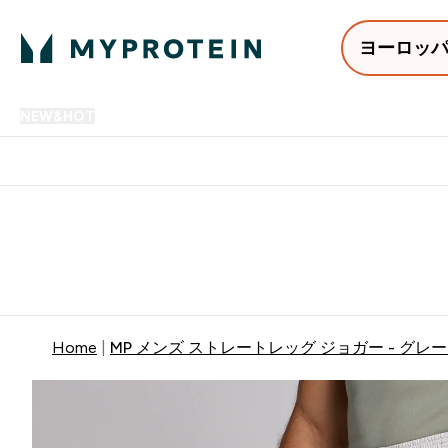
ヨーロッ
NEW&HOT
プロテイン
アミノ酸
サプリメント
プロテ
Enter NEW&HOT submenu
Enter プロテイン submenu
Enter アミノ酸 submenu
Enter サ
⌄
⌄
⌄
⌄
12,000円以上購入で送料無
Home
MP メンズ ストレートレッグ ジョガー - グレ