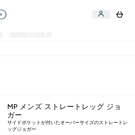
ch
ム
なりたい自分から選ぶ
クリアランスセール
日本製造商品
u
Enter プレミアム submenu
Enter なりたい自分から選ぶ submenu
En
⌄
⌄
⌄
欧州スポーツ栄養No.1ブランド*
MP メンズ ストレートレッグ ジョ
ガー
サイドポケットが付いたオーバーサイズのストレートレ
ッグジョガー