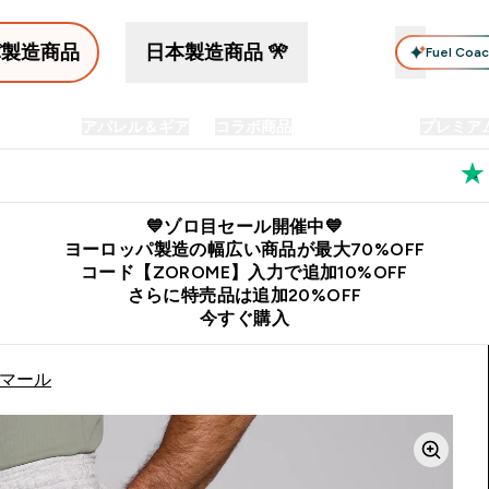
パ製造商品
日本製造商品 🎌
Fuel Coa
イン食品
アパレル＆ギア
コラボ商品
セット商品
プレミア
プリメント submenu
Enter プロテイン食品 submenu
Enter アパレル＆ギア submenu
Enter コラボ商品 submen
⌄
⌄
⌄
料
公式LINE追加で最新お得情報をゲット
公式アプリはこちら
💙ゾロ目セール開催中💙
ヨーロッパ製造の幅広い商品が最大70%OFF
コード【ZOROME】入力で追加10%OFF
さらに特売品は追加20%OFF
今すぐ購入
ーマール