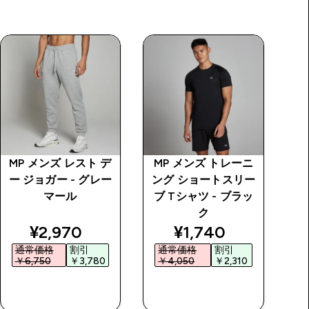
MP メンズ レスト デ
MP メンズ トレーニ
MP
ー ジョガー - グレー
ング ショートスリー
ネ
マール
ブ Tシャツ - ブラッ
ク
 price
discounted price
discounted price
¥2,970‎
¥1,740‎
通常価格
割引
通常価格
割引
￥6,750‎
￥3,780‎
￥4,050‎
￥2,310‎
今すぐ購入
今すぐ購入