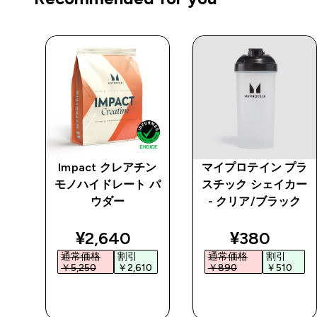
プロ
Impact クレアチン
マイプロテイン プラ
モノハイドレート パ
スチック シェイカー
ウダー
- クリア/ブラック
ed price
discounted price
discounted
¥2,640‎
¥380‎
通常価格
割引
通常価格
割引
5‎
￥5,250‎
￥2,610‎
￥890‎
￥510‎
今すぐ購入
今すぐ購入