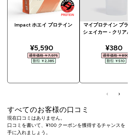
Impact ホエイ プロテイン
マイプロテイン プラス
シェイカー - クリア/
discounted price
discount
¥5,590‎
¥380‎
通常価格 ￥7,975‎
通常価格 ￥890‎
割引 ￥2,385‎
割引 ￥510‎
今すぐ購入
今すぐ購入
すべてのお客様の口コミ
現在口コミはありません。
口コミを書いて、¥100 クーポンを獲得するチャンスを
手に入れましょう。