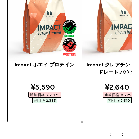
Impact ホエイ プロテイン
Impact クレアチン 
ドレート パウダ
discounted price
discounte
¥5,590‎
¥2,640‎
通常価格 ￥7,975‎
通常価格 ￥5,250‎
割引 ￥2,385‎
割引 ￥2,610‎
今すぐ購入
今すぐ購入