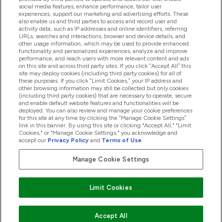
social media features, enhance performance, tailor user
experiences, support our marketing and advertising efforts. These
also enable us and third parties to access and record user and
商品について
activity data, such as IP addresses and online identifiers, referring
URLs, searches and interactions, browser and device details, and
other usage information, which may be used to provide enhanced
functionality and personalized experiences, analyze and improve
会社概要
performance, and reach users with more relevant content and ads
on this site and across third party sites. If you click “Accept All” this
site may deploy cookies (including third party cookies) for all of
these purposes. If you click “Limit Cookies,” your IP address and
特典＆ポイント
other browsing information may still be collected but only cookies
(including third party cookies) that are necessary to operate, secure
and enable default website features and functionalities will be
deployed. You can also review and manage your cookie preferences
for this site at any time by clicking the “Manage Cookie Settings”
2026 The Hut.com Ltd
link in this banner. By using this site or clicking "Accept All," "Limit
Cookies," or "Manage Cookie Settings," you acknowledge and
accept our
Privacy Policy
and
Terms of Use
.
Manage Cookie Settings
Pay with
Limit Cookies
Accept All