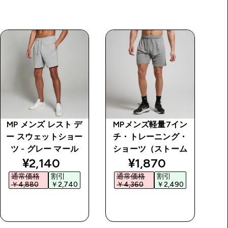
MP メンズ レスト デ
MPメンズ軽量7イン
O
ー スウェットショー
チ・トレーニング・
ツ - グレー マール
ショーツ（ストーム
price
discounted price
discounted price
¥2,140‎
¥1,870‎
通常価格
割引
通常価格
割引
￥4,880‎
￥2,740‎
￥4,360‎
￥2,490‎
￥
今すぐ購入
今すぐ購入