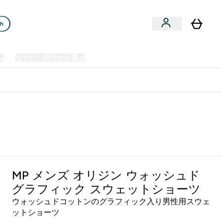
ch
ム
なりたい自分から選ぶ
クリアランスセール
日本製造商品
u
Enter プレミアム submenu
Enter なりたい自分から選ぶ submenu
En
⌄
⌄
⌄
欧州スポーツ栄養No.1ブランド*
MP メンズ オリジン ウォッシュド
グラフィック スウェットショーツ
ウォッシュドコットンのグラフィック入り男性用スウェ
ットショーツ