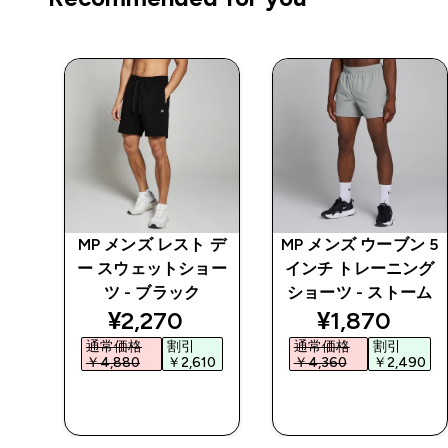
ブン
MP メンズ レスト デ
MP メンズ ウーブン 5
ョー
ー スウェットショー
インチ トレーニング
ツ - ブラック
ショーツ - ストーム
ed price
discounted price
discounted 
¥2,270‎
¥1,870‎
通常価格
割引
通常価格
割引
0‎
￥4,880‎
￥2,610‎
￥4,360‎
￥2,490‎
今すぐ購入
今すぐ購入