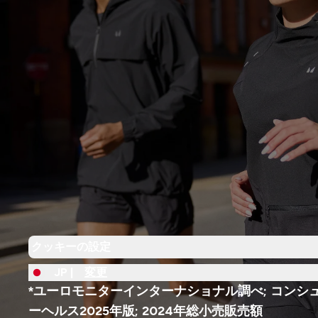
クッキーの設定
JP |
変更
*ユーロモニターインターナショナル調べ; コンシ
ーヘルス2025年版; 2024年総小売販売額