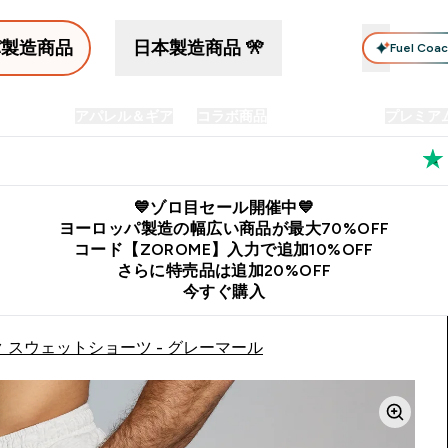
パ製造商品
日本製造商品 🎌
Fuel Coa
イン食品
アパレル＆ギア
コラボ商品
セット商品
プレミア
プリメント submenu
Enter プロテイン食品 submenu
Enter アパレル＆ギア submenu
Enter コラボ商品 submen
⌄
⌄
⌄
料
公式LINE追加で最新お得情報をゲット
公式アプリはこちら
💙ゾロ目セール開催中💙
ヨーロッパ製造の幅広い商品が最大70%OFF
コード【ZOROME】入力で追加10%OFF
さらに特売品は追加20%OFF
今すぐ購入
ク スウェットショーツ - グレーマール