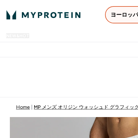
ヨーロッ
NEW&HOT
プロテイン
アミノ酸
サプリメント
プロテ
Enter NEW&HOT submenu
Enter プロテイン submenu
Enter アミノ酸 submenu
Enter サ
⌄
⌄
⌄
⌄
12,000円以上購入で送料無
Home
MP メンズ オリジン ウォッシュド グラフィッ