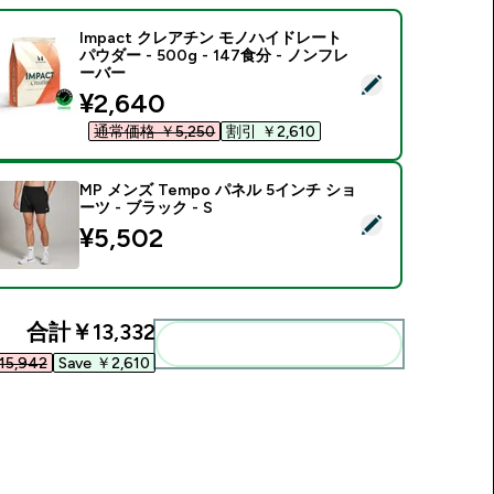
Impact クレアチン モノハイドレート
パウダー - 500g - 147食分 - ノンフレ
ーバー
この商品を選択 - Impact クレアチン モノハイドレート パウダー -
discounted price
¥2,640‎
通常価格 ￥5,250‎
割引 ￥2,610‎
MP メンズ Tempo パネル 5インチ ショ
ーツ - ブラック - S
この商品を選択 - MP メンズ Tempo パネル 5インチ ショーツ - 
¥5,502‎
合計
￥13,332‎
まとめてカートに入れる
5,942‎
Save ￥2,610‎