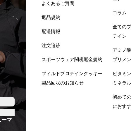
よくあるご質問
コラム
返品規約
全ての
配送情報
テイン
注文追跡
アミノ
スポーツウェア関税返金規約
プリメ
フィルドプロテインクッキー
ビタミ
製品回収のお知らせ
ミネラ
初めて
におす
ューマ