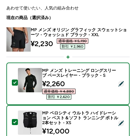
あわせて使いたい、人気の組み合わせ
現在の商品（選択済み）
MP メンズ オリジン グラフィック スウェットショ
ーツ - ウォッシュド ブラック - XXL
通常価格 ￥5,190‎
discounted price
¥2,230‎
割引 ￥2,960‎
MP メンズ トレーニング ロングスリー
ブ ベースレイヤー - ブラック - S
discounted price
¥2,260‎
この商品を選択 - MP メンズ トレーニング ロングスリー
通常価格 ￥4,880‎
割引 ￥2,620‎
MP ベロシティ ウルトラ ハイドレーシ
ョン ベスト＆ソフト ランニング ボトル
この商品を選択 - MP ベロシティ ウルトラ ハイドレー
2本セット - XS
¥12,000‎