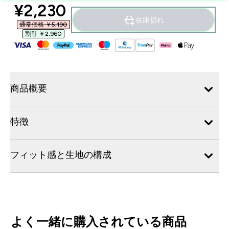
discounted price
¥2,230‎
在庫切れ
通常価格 ￥5,190‎
割引 ￥2,960‎
商品概要
特徴
フィット感と生地の構成
よく一緒に購入されている商品