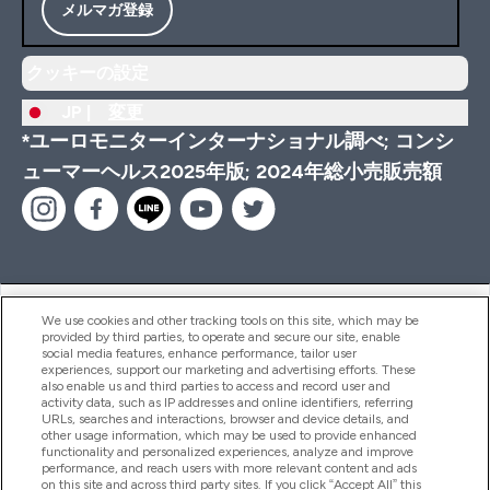
メルマガ登録
クッキーの設定
JP |
変更
*ユーロモニターインターナショナル調べ; コンシ
ューマーヘルス2025年版; 2024年総小売販売額
ヘルプ＆ガイド
We use cookies and other tracking tools on this site, which may be
provided by third parties, to operate and secure our site, enable
social media features, enhance performance, tailor user
experiences, support our marketing and advertising efforts. These
also enable us and third parties to access and record user and
商品について
activity data, such as IP addresses and online identifiers, referring
URLs, searches and interactions, browser and device details, and
other usage information, which may be used to provide enhanced
functionality and personalized experiences, analyze and improve
会社概要
performance, and reach users with more relevant content and ads
on this site and across third party sites. If you click “Accept All” this