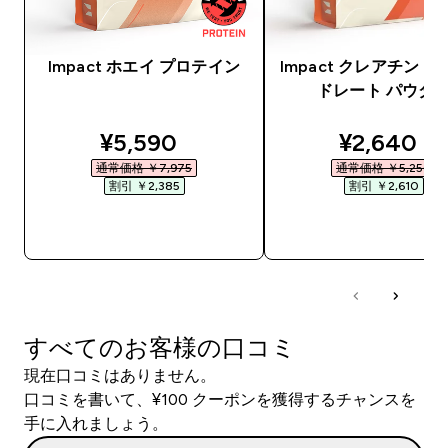
Impact ホエイ プロテイン
Impact クレアチン 
ドレート パウダ
discounted price
discounte
¥5,590‎
¥2,640‎
通常価格 ￥7,975‎
通常価格 ￥5,250‎
割引 ￥2,385‎
割引 ￥2,610‎
今すぐ購入
今すぐ購入
すべてのお客様の口コミ
現在口コミはありません。
口コミを書いて、¥100 クーポンを獲得するチャンスを
手に入れましょう。