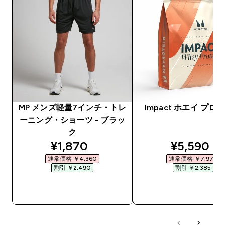
MP メンズ軽量7インチ・トレ
Impact ホエイ プロ
ーニング・ショーツ - ブラッ
ク
discounted price
discounte
¥1,870‎
¥5,590‎
通常価格 ￥4,360‎
通常価格 ￥7,975‎
割引 ￥2,490‎
割引 ￥2,385‎
今すぐ購入
今すぐ購入