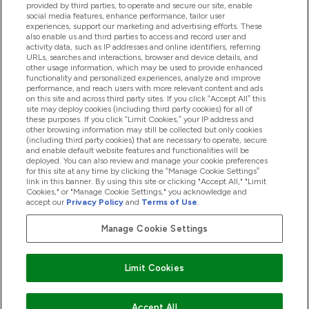
provided by third parties, to operate and secure our site, enable
social media features, enhance performance, tailor user
experiences, support our marketing and advertising efforts. These
also enable us and third parties to access and record user and
商品について
activity data, such as IP addresses and online identifiers, referring
URLs, searches and interactions, browser and device details, and
other usage information, which may be used to provide enhanced
functionality and personalized experiences, analyze and improve
会社概要
performance, and reach users with more relevant content and ads
on this site and across third party sites. If you click “Accept All” this
site may deploy cookies (including third party cookies) for all of
these purposes. If you click “Limit Cookies,” your IP address and
特典＆ポイント
other browsing information may still be collected but only cookies
(including third party cookies) that are necessary to operate, secure
and enable default website features and functionalities will be
deployed. You can also review and manage your cookie preferences
for this site at any time by clicking the “Manage Cookie Settings”
2026 The Hut.com Ltd
link in this banner. By using this site or clicking "Accept All," "Limit
Cookies," or "Manage Cookie Settings," you acknowledge and
accept our
Privacy Policy
and
Terms of Use
.
Manage Cookie Settings
Pay with
Limit Cookies
Accept All