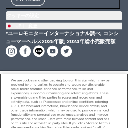
クッキーの設定
JP |
変更
*ユーロモニターインターナショナル調べ; コンシ
ューマーヘルス2025年版; 2024年総小売販売額
ヘルプ＆ガイド
We use cookies and other tracking tools on this site, which may be
provided by third parties, to operate and secure our site, enable
social media features, enhance performance, tailor user
experiences, support our marketing and advertising efforts. These
also enable us and third parties to access and record user and
商品について
activity data, such as IP addresses and online identifiers, referring
URLs, searches and interactions, browser and device details, and
other usage information, which may be used to provide enhanced
functionality and personalized experiences, analyze and improve
会社概要
performance, and reach users with more relevant content and ads
on this site and across third party sites. If you click “Accept All” this
site may deploy cookies (including third party cookies) for all of