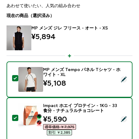
あわせて使いたい、人気の組み合わせ
現在の商品（選択済み）
MP メンズ ジレ フリース - オート - XS
¥5,894‎
MP メンズ Tempo パネル Tシャツ - ホ
ワイト - XL
この商品を選択 - MP メンズ Tempo パネル Tシャツ - 
¥5,108‎
Impact ホエイ プロテイン - 1KG - 33
食分 - ナチュラルチョコレート
discounted price
¥5,590‎
この商品を選択 - Impact ホエイ プロテイン - 1KG 
通常価格 ￥7,975‎
割引 ￥2,385‎