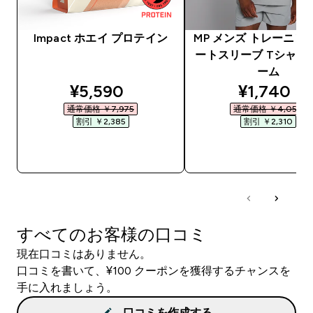
Impact ホエイ プロテイン
MP メンズ トレーニン
ートスリーブ Tシャツ 
ーム
discounted price
discounte
¥5,590‎
¥1,740‎
通常価格 ￥7,975‎
通常価格 ￥4,050‎
割引 ￥2,385‎
割引 ￥2,310‎
今すぐ購入
今すぐ購入
すべてのお客様の口コミ
現在口コミはありません。
口コミを書いて、¥100 クーポンを獲得するチャンスを
手に入れましょう。
口コミを作成する