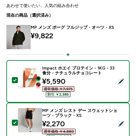
あわせて使いたい、人気の組み合わせ
現在の商品（選択済み）
MP メンズ ボーグ フルジップ - オーツ - XS
¥9,822‎
Impact ホエイ プロテイン - 1KG - 33
食分 - ナチュラルチョコレート
discounted price
¥5,590‎
この商品を選択 - Impact ホエイ プロテイン - 1KG 
通常価格 ￥7,975‎
割引 ￥2,385‎
MP メンズ レスト デー スウェットショ
ーツ - ブラック - XS
discounted price
¥2,270‎
この商品を選択 - MP メンズ レスト デー スウェットショ
通常価格 ￥4,880‎