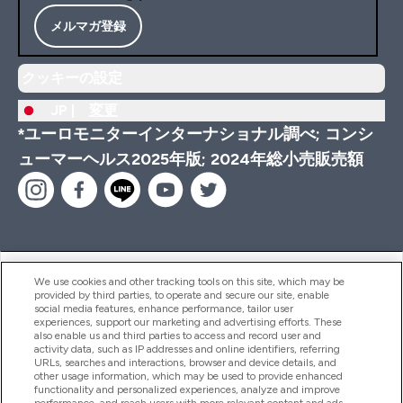
メルマガ登録
クッキーの設定
JP |
変更
*ユーロモニターインターナショナル調べ; コンシ
ューマーヘルス2025年版; 2024年総小売販売額
ヘルプ＆ガイド
We use cookies and other tracking tools on this site, which may be
provided by third parties, to operate and secure our site, enable
social media features, enhance performance, tailor user
experiences, support our marketing and advertising efforts. These
also enable us and third parties to access and record user and
商品について
activity data, such as IP addresses and online identifiers, referring
URLs, searches and interactions, browser and device details, and
other usage information, which may be used to provide enhanced
functionality and personalized experiences, analyze and improve
会社概要