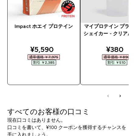
Impact ホエイ プロテイン
マイプロテイン プラス
シェイカー - クリア/
discounted price
discount
¥5,590‎
¥380‎
通常価格 ￥7,975‎
通常価格 ￥890‎
割引 ￥2,385‎
割引 ￥510‎
今すぐ購入
今すぐ購入
すべてのお客様の口コミ
現在口コミはありません。
口コミを書いて、¥100 クーポンを獲得するチャンスを
手に入れましょう。