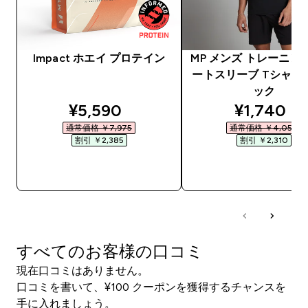
Impact ホエイ プロテイン
MP メンズ トレーニン
ートスリーブ Tシャツ 
ック
discounted price
discounte
¥5,590‎
¥1,740‎
通常価格 ￥7,975‎
通常価格 ￥4,050‎
割引 ￥2,385‎
割引 ￥2,310‎
今すぐ購入
今すぐ購入
すべてのお客様の口コミ
現在口コミはありません。
口コミを書いて、¥100 クーポンを獲得するチャンスを
手に入れましょう。