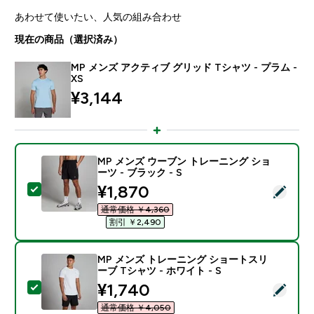
あわせて使いたい、人気の組み合わせ
現在の商品（選択済み）
MP メンズ アクティブ グリッド Tシャツ - プラム -
XS
¥3,144‎
MP メンズ ウーブン トレーニング ショ
ーツ - ブラック - S
discounted price
¥1,870‎
この商品を選択 - MP メンズ ウーブン トレーニング ショ
通常価格 ￥4,360‎
割引 ￥2,490‎
MP メンズ トレーニング ショートスリ
ーブ Tシャツ - ホワイト - S
discounted price
¥1,740‎
この商品を選択 - MP メンズ トレーニング ショートスリー
通常価格 ￥4,050‎