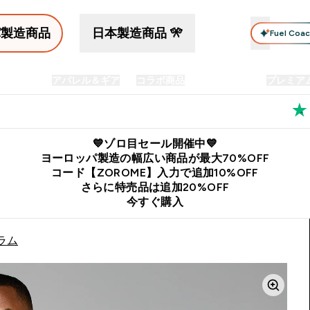
パ製造商品
日本製造商品 🎌
Fuel Coa
イン食品
アパレル＆ギア
コラボ商品
セット商品
プレミア
プリメント submenu
Enter プロテイン食品 submenu
Enter アパレル＆ギア submenu
Enter コラボ商品 submen
⌄
⌄
⌄
料
公式LINE追加で最新お得情報をゲット
公式アプリはこちら
💙ゾロ目セール開催中💙
ヨーロッパ製造の幅広い商品が最大70%OFF
コード【ZOROME】入力で追加10%OFF
さらに特売品は追加20%OFF
今すぐ購入
プラム