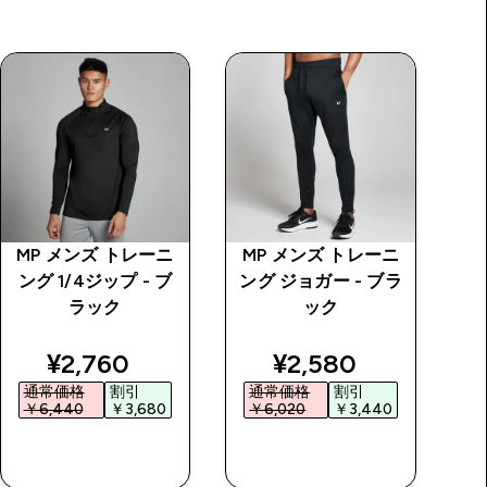
MP メンズ トレーニ
MP メンズ トレーニ
M
ング 1/4ジップ - ブ
ング ジョガー - ブラ
ン
ラック
ック
price
discounted price
discounted price
¥2,760‎
¥2,580‎
通常価格
割引
通常価格
割引
￥6,440‎
￥3,680‎
￥6,020‎
￥3,440‎
￥
今すぐ購入
今すぐ購入