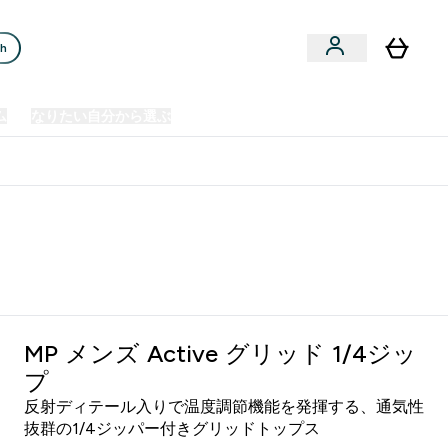
ch
ム
なりたい自分から選ぶ
クリアランスセール
日本製造商品
u
Enter プレミアム submenu
Enter なりたい自分から選ぶ submenu
En
⌄
⌄
⌄
欧州スポーツ栄養No.1ブランド*
MP メンズ Active グリッド 1/4ジッ
プ
反射ディテール入りで温度調節機能を発揮する、通気性
抜群の1/4ジッパー付きグリッドトップス