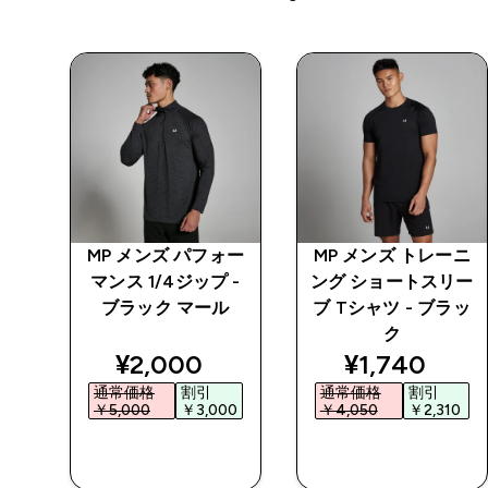
プロ
MP メンズ パフォー
MP メンズ トレーニ
マンス 1/4ジップ -
ング ショートスリー
ブラック マール
ブ Tシャツ - ブラッ
ク
ed price
discounted price
discounted 
¥2,000‎
¥1,740‎
通常価格
割引
通常価格
割引
5‎
￥5,000‎
￥3,000‎
￥4,050‎
￥2,310‎
今すぐ購入
今すぐ購入