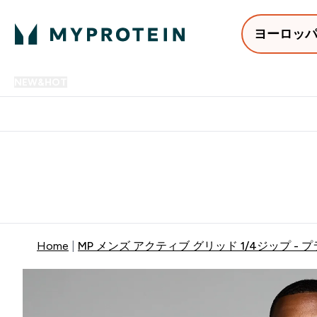
ヨーロッ
NEW&HOT
プロテイン
アミノ酸
サプリメント
プロテ
Enter NEW&HOT submenu
Enter プロテイン submenu
Enter アミノ酸 submenu
Enter サ
⌄
⌄
⌄
⌄
12,000円以上購入で送料無
Home
MP メンズ アクティブ グリッド 1/4ジップ - 