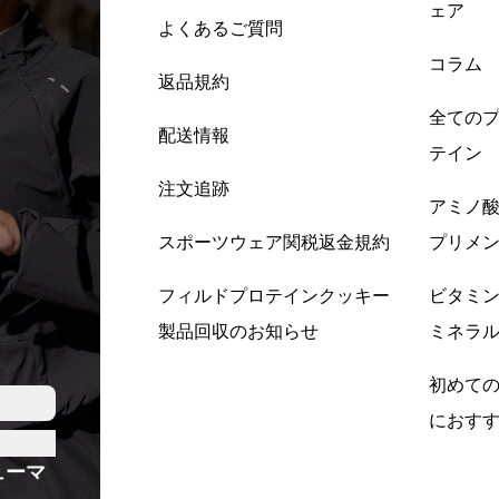
ェア
よくあるご質問
コラム
返品規約
全ての
配送情報
テイン
注文追跡
アミノ
スポーツウェア関税返金規約
プリメ
フィルドプロテインクッキー
ビタミ
製品回収のお知らせ
ミネラ
初めて
におす
ューマ