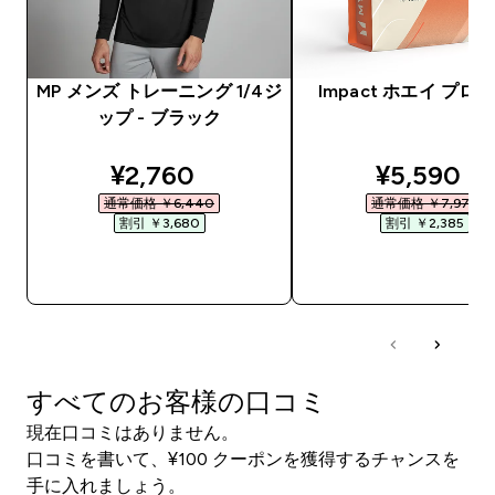
MP メンズ トレーニング 1/4ジ
Impact ホエイ プロ
ップ - ブラック
discounted price
discounte
¥2,760‎
¥5,590‎
通常価格 ￥6,440‎
通常価格 ￥7,975‎
割引 ￥3,680‎
割引 ￥2,385‎
今すぐ購入
今すぐ購入
すべてのお客様の口コミ
現在口コミはありません。
口コミを書いて、¥100 クーポンを獲得するチャンスを
手に入れましょう。