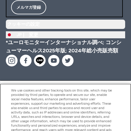
メルマガ登録
クッキーの設定
JP |
変更
*ユーロモニターインターナショナル調べ; コンシ
ューマーヘルス2025年版; 2024年総小売販売額
ヘルプ＆ガイド
We use cookies and other tracking tools on this site, which may be
provided by third parties, to operate and secure our site, enable
social media features, enhance performance, tailor user
experiences, support our marketing and advertising efforts. These
also enable us and third parties to access and record user and
商品について
activity data, such as IP addresses and online identifiers, referring
URLs, searches and interactions, browser and device details, and
other usage information, which may be used to provide enhanced
functionality and personalized experiences, analyze and improve
会社概要
performance, and reach users with more relevant content and ads