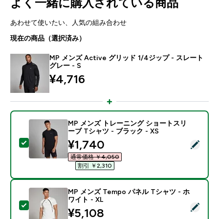
よく一緒に購入されている商品
あわせて使いたい、人気の組み合わせ
現在の商品（選択済み）
MP メンズ Active グリッド 1/4ジップ - スレート
グレー - S
¥4,716‎
MP メンズ トレーニング ショートスリ
ーブ Tシャツ - ブラック - XS
discounted price
¥1,740‎
この商品を選択 - MP メンズ トレーニング ショートスリー
通常価格 ￥4,050‎
割引 ￥2,310‎
MP メンズ Tempo パネル Tシャツ - ホ
ワイト - XL
この商品を選択 - MP メンズ Tempo パネル Tシャツ - 
¥5,108‎