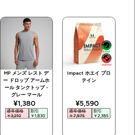
MP メンズ レスト デ
Impact ホエイ プロ
M
ー ドロップ アームホ
テイン
ー
ール タンクトップ -
ー
グレー マール
discounted price
discounted price
¥1,380‎
¥5,590‎
通常価格
割引
通常価格
割引
￥3,210‎
￥1,830‎
￥7,975‎
￥2,385‎
￥
今すぐ購入
今すぐ購入