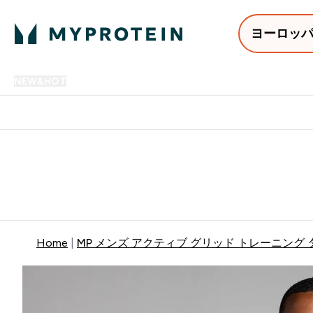
ヨーロッ
NEW&HOT
プロテイン
アミノ酸
サプリメント
プロテ
Enter NEW&HOT submenu
Enter プロテイン submenu
Enter アミノ酸 submenu
Enter サ
⌄
⌄
⌄
⌄
12,000円以上購入で送料無
Home
MP メンズ アクティブ グリッド トレーニング 