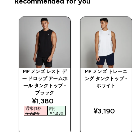
Recommended for you
ーニ
MP メンズ レスト デ
MP メンズ トレーニ
 -
ー ドロップ アームホ
ング タンクトップ -
ール タンクトップ -
ホワイト
ブラック
discounted price
¥1,380‎
通常価格
割引
¥3,190‎
￥3,210‎
￥1,830‎
今すぐ購入
今すぐ購入