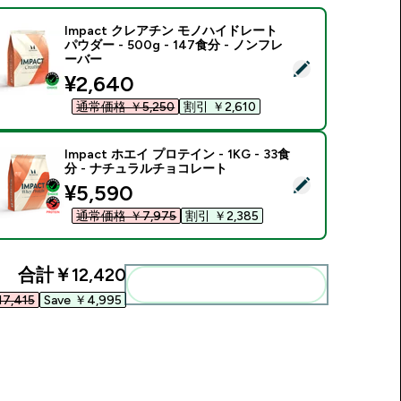
Impact クレアチン モノハイドレート
パウダー - 500g - 147食分 - ノンフレ
ーバー
この商品を選択 - Impact クレアチン モノハイドレート パウダー -
discounted price
¥2,640‎
通常価格 ￥5,250‎
割引 ￥2,610‎
Impact ホエイ プロテイン - 1KG - 33食
分 - ナチュラルチョコレート
この商品を選択 - Impact ホエイ プロテイン - 1KG - 33食分
discounted price
¥5,590‎
通常価格 ￥7,975‎
割引 ￥2,385‎
合計
￥12,420‎
まとめてカートに入れる
7,415‎
Save ￥4,995‎