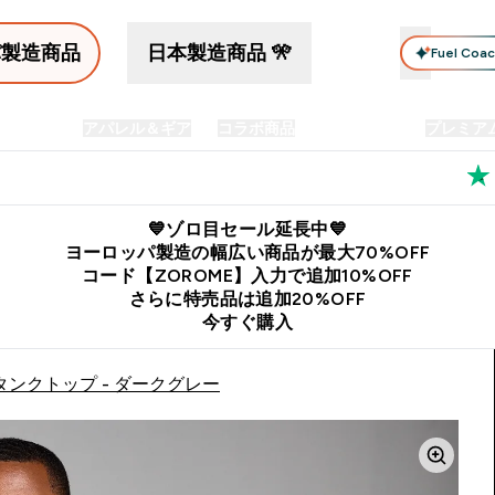
パ製造商品
日本製造商品 🎌
Fuel Coa
イン食品
アパレル＆ギア
コラボ商品
セット商品
プレミア
プリメント submenu
Enter プロテイン食品 submenu
Enter アパレル＆ギア submenu
Enter コラボ商品 submen
⌄
⌄
⌄
料
公式LINE追加で最新お得情報をゲット
公式アプリはこちら
💙ゾロ目セール延長中💙
ヨーロッパ製造の幅広い商品が最大70%OFF
コード【ZOROME】入力で追加10%OFF
さらに特売品は追加20%OFF
今すぐ購入
タンクトップ - ダークグレー