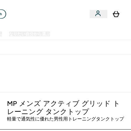
ch
ム
なりたい自分から選ぶ
クリアランスセール
日本製造商品
u
Enter プレミアム submenu
Enter なりたい自分から選ぶ submenu
En
⌄
⌄
⌄
欧州スポーツ栄養No.1ブランド*
MP メンズ アクティブ グリッド ト
レーニング タンクトップ
軽量で通気性に優れた男性用トレーニングタンクトップ