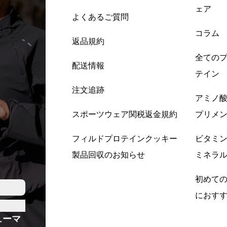
ェア
よくあるご質問
コラム
返品規約
全ての
配送情報
テイン
注文追跡
アミノ
スポーツウェア関税返金規約
プリメ
フィルドプロテインクッキー
ビタミ
製品回収のお知らせ
ミネラ
初めて
におす
ューマ