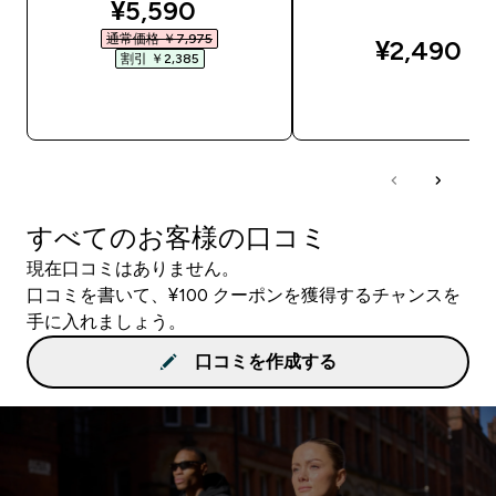
discounted price
¥5,590‎
通常価格 ￥7,975‎
¥2,490‎
割引 ￥2,385‎
今すぐ購入
今すぐ購入
すべてのお客様の口コミ
現在口コミはありません。
口コミを書いて、¥100 クーポンを獲得するチャンスを
手に入れましょう。
口コミを作成する