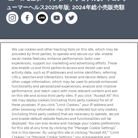
ューマーヘルス2025年版; 2024年総小売販売額
ヘルプ＆ガイド
We use cookies and other tracking tools on this site, which may be
provided by third parties, to operate and secure our site, enable
social media features, enhance performance, tailor user
experiences, support our marketing and advertising efforts. These
also enable us and third parties to access and record user and
商品について
activity data, such as IP addresses and online identifiers, referring
URLs, searches and interactions, browser and device details, and
other usage information, which may be used to provide enhanced
functionality and personalized experiences, analyze and improve
会社概要
performance, and reach users with more relevant content and ads
on this site and across third party sites. If you click “Accept All” this
site may deploy cookies (including third party cookies) for all of
these purposes. If you click “Limit Cookies,” your IP address and
特典＆ポイント
other browsing information may still be collected but only cookies
(including third party cookies) that are necessary to operate, secure
and enable default website features and functionalities will be
deployed. You can also review and manage your cookie preferences
for this site at any time by clicking the “Manage Cookie Settings”
2026 The Hut.com Ltd
link in this banner. By using this site or clicking "Accept All," "Limit
Cookies," or "Manage Cookie Settings," you acknowledge and