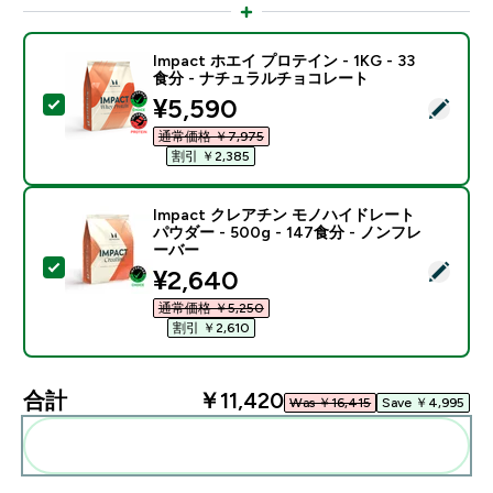
Impact ホエイ プロテイン - 1KG - 33
食分 - ナチュラルチョコレート
discounted price
¥5,590‎
この商品を選択 - Impact ホエイ プロテイン - 1KG 
通常価格 ￥7,975‎
割引 ￥2,385‎
Impact クレアチン モノハイドレート
パウダー - 500g - 147食分 - ノンフレ
ーバー
この商品を選択 - Impact クレアチン モノハイドレート パ
discounted price
¥2,640‎
通常価格 ￥5,250‎
割引 ￥2,610‎
合計
￥11,420‎
Was ￥16,415‎
Save ￥4,995‎
まとめてカートに入れる