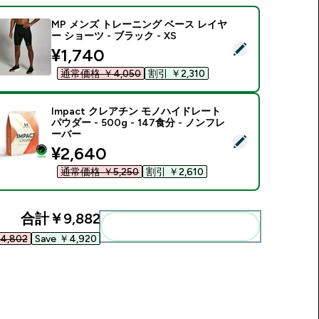
MP メンズ トレーニング ベース レイヤ
ー ショーツ - ブラック - XS
この商品を選択 - MP メンズ トレーニング ベース レイヤー ショーツ
discounted price
¥1,740‎
通常価格 ￥4,050‎
割引 ￥2,310‎
Impact クレアチン モノハイドレート
パウダー - 500g - 147食分 - ノンフレ
ーバー
この商品を選択 - Impact クレアチン モノハイドレート パウダー -
discounted price
¥2,640‎
通常価格 ￥5,250‎
割引 ￥2,610‎
合計
￥9,882‎
まとめてカートに入れる
4,802‎
Save ￥4,920‎