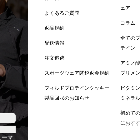
ェア
よくあるご質問
コラム
返品規約
全ての
配送情報
テイン
注文追跡
アミノ
スポーツウェア関税返金規約
プリメ
フィルドプロテインクッキー
ビタミ
製品回収のお知らせ
ミネラ
初めて
におす
ューマ