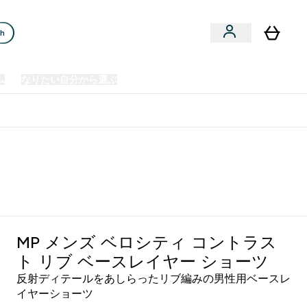
ch
ム
なりたい自分から選ぶ
クリアランスセール
日本製造商品
u
Enter プレミアム submenu
Enter なりたい自分から選ぶ submenu
En
⌄
⌄
⌄
欧州スポーツ栄養No.1ブランド*
MP メンズ ベロシティ コントラス
ト リブ ベースレイヤー ショーツ
反射ディテールをあしらったリブ編みの男性用ベースレ
イヤーショーツ