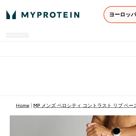
ヨーロッ
NEW&HOT
プロテイン
アミノ酸
サプリメント
プロテ
Enter NEW&HOT submenu
Enter プロテイン submenu
Enter アミノ酸 submenu
Enter サ
⌄
⌄
⌄
⌄
12,000円以上購入で送料無
Home
MP メンズ ベロシティ コントラスト リブ ベー