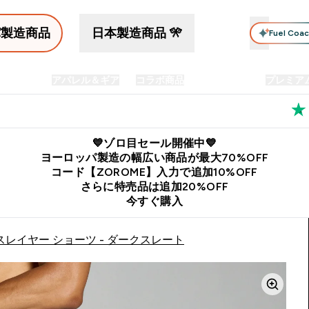
パ製造商品
日本製造商品 🎌
Fuel Coa
イン食品
アパレル＆ギア
コラボ商品
セット商品
プレミア
プリメント submenu
Enter プロテイン食品 submenu
Enter アパレル＆ギア submenu
Enter コラボ商品 submen
⌄
⌄
⌄
料
公式LINE追加で最新お得情報をゲット
公式アプリはこちら
💙ゾロ目セール開催中💙
ヨーロッパ製造の幅広い商品が最大70%OFF
コード【ZOROME】入力で追加10%OFF
さらに特売品は追加20%OFF
今すぐ購入
スレイヤー ショーツ - ダークスレート