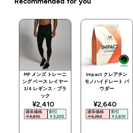
Recommended for you
プロ
MP メンズ トレーニ
Impact クレアチン
ング ベース レイヤー
モノハイドレート パ
3/4 レギンス - ブラ
ウダー
ック
ed price
discounted price
discounted 
¥2,410‎
¥2,640‎
通常価格
割引
通常価格
割引
5‎
￥5,610‎
￥3,200‎
￥5,250‎
￥2,610‎
今すぐ購入
今すぐ購入