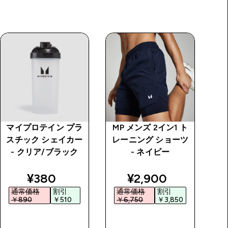
マイプロテイン プラ
MP メンズ 2イン1 ト
M
スチック シェイカー
レーニング ショーツ
シ
- クリア/ブラック
- ネイビー
price
discounted price
discounted price
¥380‎
¥2,900‎
通常価格
割引
通常価格
割引
￥890‎
￥510‎
￥6,750‎
￥3,850‎
￥
今すぐ購入
今すぐ購入