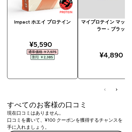
Impact ホエイ プロテイン
マイプロテイン マッス
ラー - ブラック
discounted price
¥5,590‎
通常価格 ￥7,975‎
¥4,890‎
割引 ￥2,385‎
今すぐ購入
今すぐ購入
すべてのお客様の口コミ
現在口コミはありません。
口コミを書いて、¥100 クーポンを獲得するチャンスを
手に入れましょう。