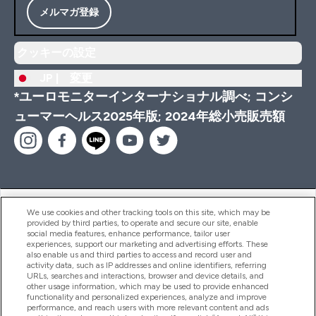
メルマガ登録
クッキーの設定
JP |
変更
*ユーロモニターインターナショナル調べ; コンシ
ューマーヘルス2025年版; 2024年総小売販売額
ヘルプ＆ガイド
We use cookies and other tracking tools on this site, which may be
provided by third parties, to operate and secure our site, enable
social media features, enhance performance, tailor user
experiences, support our marketing and advertising efforts. These
also enable us and third parties to access and record user and
商品について
activity data, such as IP addresses and online identifiers, referring
URLs, searches and interactions, browser and device details, and
other usage information, which may be used to provide enhanced
functionality and personalized experiences, analyze and improve
会社概要
performance, and reach users with more relevant content and ads