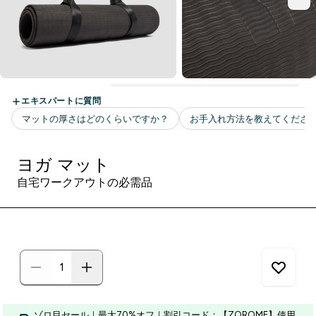
ヨガ マット
自宅ワークアウトの必需品
ゾロ目セール｜最大70%オフ｜割引コード：【ZOROME】使用