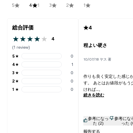
5
4
1
3
2
1
総合評価
4
4
4 out of 5 stars
程よい硬さ
(1 review)
5
★
0
5 stars rating 0 reviews
10/07/18 ヤス 著
4
★
1
4 stars rating 1 reviews
3
★
0
3 stars rating 0 reviews
作りも良く安定した感じ
2
★
0
す。 あとはお値段がもう
2 stars rating 0 reviews
1
★
0
ければ‥。
1 stars rating 0 reviews
続きを読む
参考になっ
参考にな
た (2)
った (
報告する