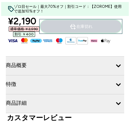
ゾロ目セール｜最大70%オフ｜割引コード：【ZOROME】使用
で追加10%オフ！
discounted price
¥2,190‎
在庫切れ
通常価格 ￥2,590‎
割引 ￥400‎
商品概要
特徴
商品詳細
カスタマーレビュー