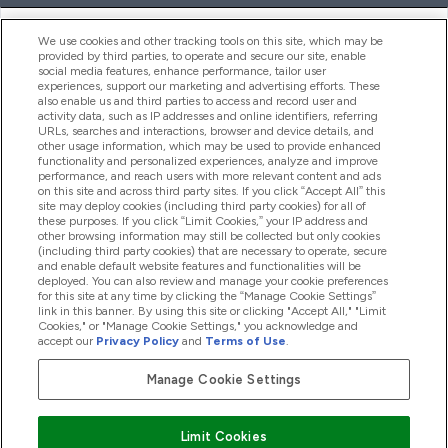
ヘルプ＆ガイド
We use cookies and other tracking tools on this site, which may be
provided by third parties, to operate and secure our site, enable
social media features, enhance performance, tailor user
experiences, support our marketing and advertising efforts. These
also enable us and third parties to access and record user and
商品について
activity data, such as IP addresses and online identifiers, referring
URLs, searches and interactions, browser and device details, and
other usage information, which may be used to provide enhanced
functionality and personalized experiences, analyze and improve
会社概要
performance, and reach users with more relevant content and ads
on this site and across third party sites. If you click “Accept All” this
site may deploy cookies (including third party cookies) for all of
these purposes. If you click “Limit Cookies,” your IP address and
特典＆ポイント
other browsing information may still be collected but only cookies
(including third party cookies) that are necessary to operate, secure
and enable default website features and functionalities will be
deployed. You can also review and manage your cookie preferences
for this site at any time by clicking the “Manage Cookie Settings”
2026 The Hut.com Ltd
link in this banner. By using this site or clicking "Accept All," "Limit
Cookies," or "Manage Cookie Settings," you acknowledge and
accept our
Privacy Policy
and
Terms of Use
.
Manage Cookie Settings
Pay with
Limit Cookies