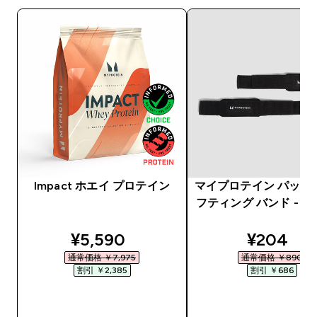
Impact ホエイ プロテイン
マイプロテイン パッド
フティング バンド - 
discounted price
discount
¥5,590‎
¥204‎
通常価格 ￥7,975‎
通常価格 ￥890‎
割引 ￥2,385‎
割引 ￥686‎
今すぐ購入
今すぐ購入