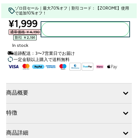
ゾロ目セール｜最大70%オフ｜割引コード：【ZOROME】使用
で追加10%オフ！
discounted price
¥1,999‎
カートに入れる
通常価格 ￥4,190‎
割引 ￥2,191‎
In stock
追跡配送：3〜7営業日でお届け
一定金額以上購入で送料無料
商品概要
特徴
商品詳細