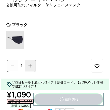
交換可能なフィルター付きフェイスマスク
色: ブラック
ゾロ目セール｜最大70%オフ｜割引コード：【ZOROME】使用
で追加10%オフ！
discounted price
¥1,090‎
在庫切れ
通常価格 ￥2,090‎
割引 ￥1,000‎