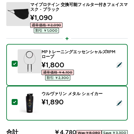
マイプロテイン 交換可能フィルター付きフェイスマ
スク - ブラック
discounted price
¥1,090‎
通常価格 ￥2,090‎
割引 ￥1,000‎
MPトレーニングエッセンシャルズRPM
ロープ
discounted price
¥1,800‎
この商品を選択 - MPトレーニングエッセンシャルズR
通常価格 ￥4,100‎
割引 ￥2,300‎
ウルヴァリン メタル シェイカー
¥1,890‎
この商品を選択 - ウルヴァリン メタル シェイカー
合計
￥4,780‎
Was ￥8,080‎
Save ￥3,300‎