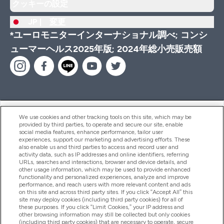
クッキーの設定
JP |
変更
*ユーロモニターインターナショナル調べ; コンシ
ューマーヘルス2025年版; 2024年総小売販売額
ヘルプ＆ガイド
We use cookies and other tracking tools on this site, which may be
provided by third parties, to operate and secure our site, enable
social media features, enhance performance, tailor user
experiences, support our marketing and advertising efforts. These
also enable us and third parties to access and record user and
商品について
activity data, such as IP addresses and online identifiers, referring
URLs, searches and interactions, browser and device details, and
other usage information, which may be used to provide enhanced
functionality and personalized experiences, analyze and improve
会社概要
performance, and reach users with more relevant content and ads
on this site and across third party sites. If you click “Accept All” this
site may deploy cookies (including third party cookies) for all of
these purposes. If you click “Limit Cookies,” your IP address and
特典＆ポイント
other browsing information may still be collected but only cookies
(including third party cookies) that are necessary to operate, secure