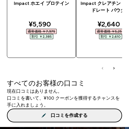
Impact ホエイ プロテイン
Impact クレアチン 
ドレート パウダ
discounted price
discounte
¥5,590‎
¥2,640‎
通常価格 ￥7,975‎
通常価格 ￥5,250‎
割引 ￥2,385‎
割引 ￥2,610‎
今すぐ購入
今すぐ購入
すべてのお客様の口コミ
現在口コミはありません。
口コミを書いて、¥100 クーポンを獲得するチャンスを
手に入れましょう。
口コミを作成する