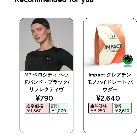
トレ
MP ベロシティ ヘッ
Impact クレアチン
 シ
ドバンド - ブラック/
モノハイドレート パ
ク
リフレクティヴ
ウダー
ed price
discounted price
discounted 
¥790‎
¥2,640‎
通常価格
割引
通常価格
割引
0‎
￥1,860‎
￥1,070‎
￥5,250‎
￥2,610‎
今すぐ購入
今すぐ購入