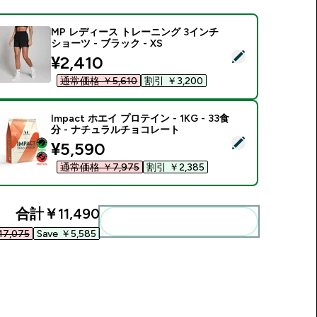
MP レディース トレーニング 3インチ
ショーツ - ブラック - XS
この商品を選択 - MP レディース トレーニング 3インチ ショーツ -
discounted price
¥2,410‎
通常価格 ￥5,610‎
割引 ￥3,200‎
Impact ホエイ プロテイン - 1KG - 33食
分 - ナチュラルチョコレート
この商品を選択 - Impact ホエイ プロテイン - 1KG - 33食分
discounted price
¥5,590‎
通常価格 ￥7,975‎
割引 ￥2,385‎
合計
￥11,490‎
まとめてカートに入れる
7,075‎
Save ￥5,585‎