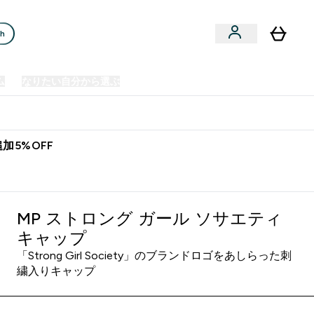
ch
ム
なりたい自分から選ぶ
クリアランスセール
日本製造商品
u
Enter プレミアム submenu
Enter なりたい自分から選ぶ submenu
En
⌄
⌄
⌄
欧州スポーツ栄養No.1ブランド*
加5%OFF
MP ストロング ガール ソサエティ
キャップ
「Strong Girl Society」のブランドロゴをあしらった刺
繍入りキャップ