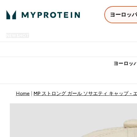
ヨーロッ
NEW&HOT
プロテイン
アミノ酸
サプリメント
プロテ
Enter NEW&HOT submenu
Enter プロテイン submenu
Enter アミノ酸 submenu
Enter サ
⌄
⌄
⌄
⌄
7,000円以上購入で送料無
ヨーロッパ
Home
MP ストロング ガール ソサエティ キャップ - 