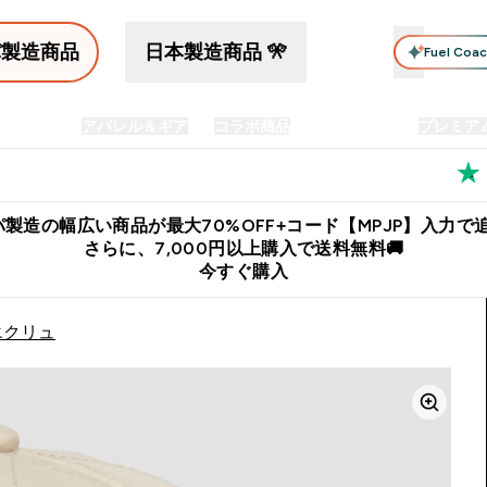
パ製造商品
日本製造商品 🎌
Fuel Coa
イン食品
アパレル＆ギア
コラボ商品
セット商品
プレミア
プリメント submenu
Enter プロテイン食品 submenu
Enter アパレル＆ギア submenu
Enter コラボ商品 submen
⌄
⌄
⌄
料
公式LINE追加で最新お得情報をゲット
公式アプリはこちら
製造の幅広い商品が最大70%OFF+コード【MPJP】入力で追
さらに、7,000円以上購入で送料無料🚚
今すぐ購入
エクリュ