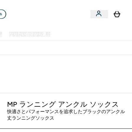
ch
ム
なりたい自分から選ぶ
クリアランスセール
日本製造商品
u
Enter プレミアム submenu
Enter なりたい自分から選ぶ submenu
En
⌄
⌄
⌄
欧州スポーツ栄養No.1ブランド*
MP ランニング アンクル ソックス
快適さとパフォーマンスを追求したブラックのアンクル
丈ランニングソックス