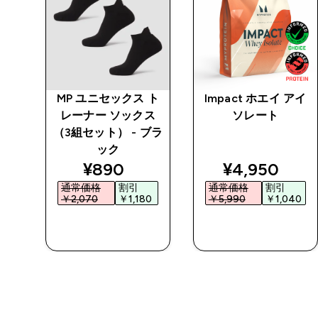
チン
MP ユニセックス ト
Impact ホエイ アイ
 パ
レーナー ソックス
ソレート
（3組セット） - ブラ
ック
ed price
discounted price
discounted 
¥890‎
¥4,950‎
通常価格
割引
通常価格
割引
0‎
￥2,070‎
￥1,180‎
￥5,990‎
￥1,040‎
今すぐ購入
今すぐ購入