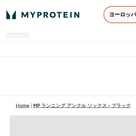
ヨーロッ
NEW&HOT
プロテイン
アミノ酸
サプリメント
プロテ
Enter NEW&HOT submenu
Enter プロテイン submenu
Enter アミノ酸 submenu
Enter サ
⌄
⌄
⌄
⌄
12,000円以上購入で送料無
Home
MP ランニング アンクル ソックス - ブラック