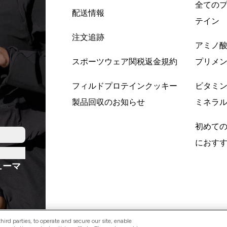
全ての
配送情報
テイン
注文追跡
アミノ
スポーツウェア関税返金規約
プリメ
フィルドプロテインクッキー
ビタミ
製品回収のお知らせ
ミネラ
初めて
におす
ューマ
ird parties, to operate and secure our site, enable