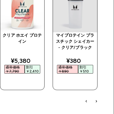
クリア ホエイ プロテ
マイプロテイン プラ
I
イン
スチック シェイカー
- クリア/ブラック
price
discounted price
discounted price
¥5,380‎
¥380‎
通常価格
割引
通常価格
割引
￥7,790‎
￥2,410‎
￥890‎
￥510‎
￥
今すぐ購入
今すぐ購入