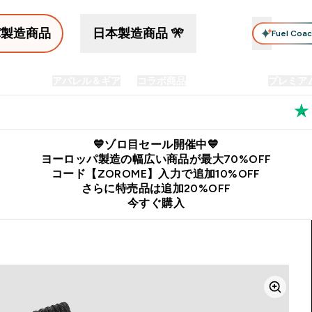
パ製造商品
日本製造商品 🎌
Fuel Coa
イン食品
アパレル＆ギア
コラボ商品
セット商品
プレミア
プリメント submenu
Enter プロテイン食品 submenu
Enter アパレル＆ギア submenu
Enter コラボ商品 submen
⌄
⌄
⌄
料
公式LINE追加で最新お得情報をゲット
公式アプリはこちら
💙ゾロ目セール開催中💙
ヨーロッパ製造の幅広い商品が最大70%OFF
コード【ZOROME】入力で追加10%OFF
さらに特売品は追加20%OFF
今すぐ購入