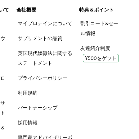
いて
会社概要
特典＆ポイント
品
マイプロテインについて
割引コード&セー
ル情報
ツウ
サプリメントの品質
友達紹介制度
英国現代奴隷法に関する
¥500をゲット
ステートメント
プロ
プライバシーポリシー
利用規約
酸サ
パートナーシップ
ント
採用情報
ン＆
ル
専門家アドバイザリーボ