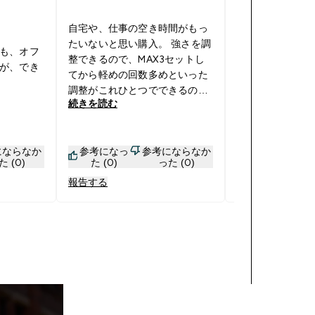
31/01/20 りょ 著
自宅や、仕事の空き時間がもっ
たいないと思い購入。 強さを調
も、オフ
整できるので、MAX3セットし
これひとつで様
が、でき
てから軽めの回数多めといった
れる 時々音が鳴
調整がこれひとつでできるのが
続きを読む
続きを読む
便利です！ 出張に持っていった
りできます。 あと、欲張るので
あれば、50kgまであってもよか
にならなか
参考になっ
参考にならなか
参考になっ
ったかなと思います
た (0)
た (0)
った (0)
た (0)
報告する
報告する