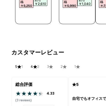
格
格
格
￥2,610‎
￥1,040‎
6‎
￥5,250‎
￥5,990‎
￥7,
今すぐ購
今すぐ購
入
入
カスタマーレビュー
5
1
4
2
3
2
1
総合評価
5
4.33
4.33 out of 5 stars
自宅でもオフィス
(3 reviews)