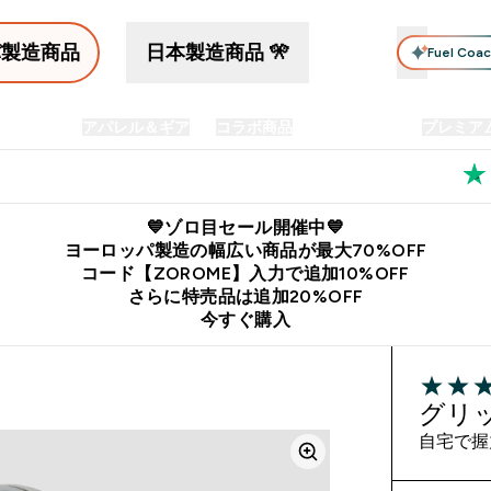
パ製造商品
日本製造商品 🎌
Fuel Coa
イン食品
アパレル＆ギア
コラボ商品
セット商品
プレミア
プリメント submenu
Enter プロテイン食品 submenu
Enter アパレル＆ギア submenu
Enter コラボ商品 submen
⌄
⌄
⌄
料
公式LINE追加で最新お得情報をゲット
公式アプリはこちら
💙ゾロ目セール開催中💙
ヨーロッパ製造の幅広い商品が最大70%OFF
コード【ZOROME】入力で追加10%OFF
さらに特売品は追加20%OFF
今すぐ購入
4.33 out 
グリ
自宅で握