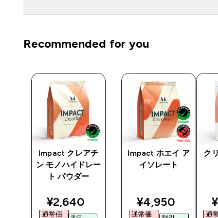
Recommended for you
 パ
Impact クレアチ
Impact ホエイ ア
クリ
ティ
ン モノハイドレー
イソレート
ブラ
ト パウダー
discounted price
discounted pri
d
¥2,640‎
¥4,950‎
¥
ted price
通常価
通常価
通
割引
割引