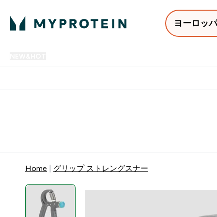
ヨーロッ
NEW&HOT
プロテイン
アミノ酸
サプリメント
プロテ
Enter NEW&HOT submenu
Enter プロテイン submenu
Enter アミノ酸 submenu
Enter サ
⌄
⌄
⌄
⌄
12,000円以上購入で送料無
Home
グリップ ストレングスナー