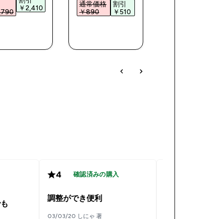
通常価格
割引
格
￥2,410‎
￥1,49
790‎
￥890‎
￥510‎
￥2,490‎
今すぐ購
今すぐ購
今すぐ購
入
入
入
4
4
確認済みの購入
確認済み
調整ができ便利
でも
カチッて音が
03/03/20 しにゃ 著