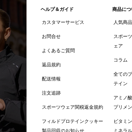
ヘルプ＆ガイド
商品につ
カスタマーサービス
人気商
お問合せ
スポー
ェア
よくあるご質問
コラム
返品規約
全ての
配送情報
テイン
注文追跡
アミノ
スポーツウェア関税返金規約
プリメ
フィルドプロテインクッキー
ビタミ
製品回収のお知らせ
ミネラ