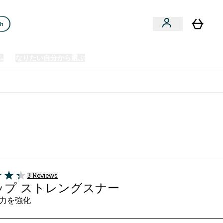
ch
ム
なりたい自分から選ぶ
クリアランスセール
日本製造商品
u
Enter プレミアム submenu
Enter なりたい自分から選ぶ submenu
En
⌄
⌄
⌄
欧州スポーツ栄養No.1ブランド*
3 ＋件の口コミ
3 Reviews
of 5 stars
ップ ストレングスナー
力を強化