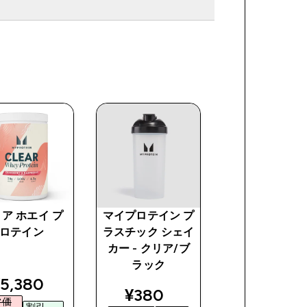
ア ホエイ プ
マイプロテイン プ
マイプロテイン
ロテイン
ラスチック シェイ
ンクル カフ - 
カー - クリア/ブ
ック
ラック
ce
iscounted price
discou
5,380‎
¥999‎
discounted price
¥380‎
常価
通常価
割引
割引