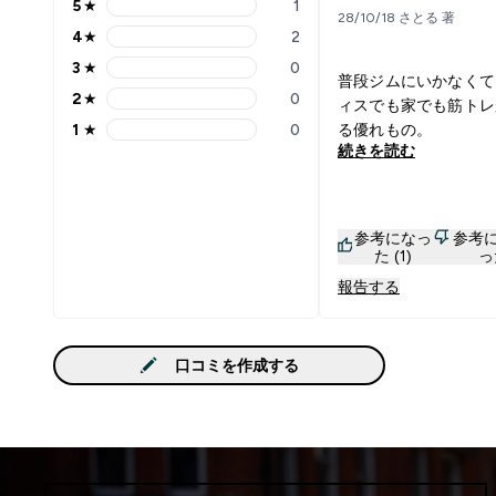
5
★
1
5 stars rating 1 reviews
28/10/18 さとる 著
4
★
2
4 stars rating 2 reviews
3
★
0
3 stars rating 0 reviews
普段ジムにいかなくて
2
★
0
ィスでも家でも筋トレ
2 stars rating 0 reviews
1
★
0
る優れもの。
1 stars rating 0 reviews
続きを読む
参考になっ
参考
た (1)
っ
報告する
口コミを作成する