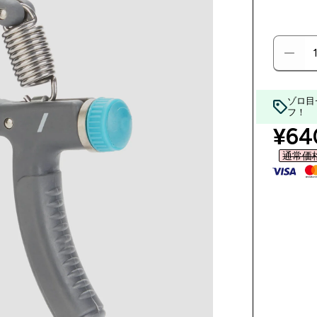
ゾロ目
フ！
disc
¥640
通常価格 