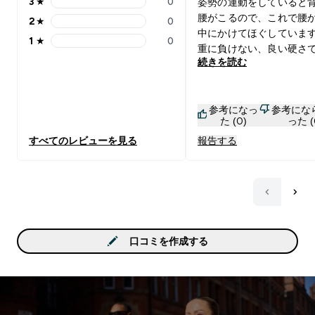
3
★
0
姿勢の運動をしていると
3 stars rating 0 reviews
腰がこるので、これで腰
2
★
0
2 stars rating 0 reviews
中にかけてほぐしています
1
★
0
1 stars rating 0 reviews
重に負けない、良い硬さ
続きを読む
家族の背中マッサージで
を使ってほぐしています。
と、お尻と腰の間あたり
参考になっ
参考にな
すると、足がピンと天に
た (0)
った (
て立つので、そこからエ
すべてのレビューを見る
報告する
クリングをしたりできま
口コミを作成する