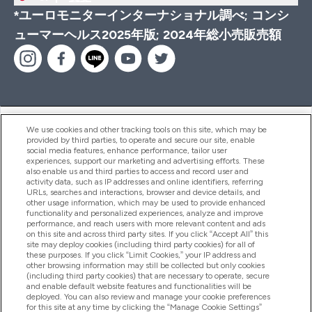
*ユーロモニターインターナショナル調べ; コンシ
ューマーヘルス2025年版; 2024年総小売販売額
ヘルプ＆ガイド
We use cookies and other tracking tools on this site, which may be
provided by third parties, to operate and secure our site, enable
social media features, enhance performance, tailor user
experiences, support our marketing and advertising efforts. These
also enable us and third parties to access and record user and
商品について
activity data, such as IP addresses and online identifiers, referring
URLs, searches and interactions, browser and device details, and
other usage information, which may be used to provide enhanced
functionality and personalized experiences, analyze and improve
会社概要
performance, and reach users with more relevant content and ads
on this site and across third party sites. If you click “Accept All” this
site may deploy cookies (including third party cookies) for all of
these purposes. If you click “Limit Cookies,” your IP address and
特典＆ポイント
other browsing information may still be collected but only cookies
(including third party cookies) that are necessary to operate, secure
and enable default website features and functionalities will be
deployed. You can also review and manage your cookie preferences
for this site at any time by clicking the “Manage Cookie Settings”