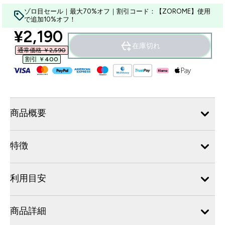
ゾロ目セール｜最大70%オフ｜割引コード：【ZOROME】使用
で追加10%オフ！
discounted price
¥2,190‎
在庫切れ
通常価格 ￥2,590‎
割引 ￥400‎
商品概要
特徴
利用目安
商品詳細