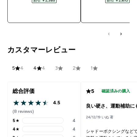
割引 ￥2,385‎
割引 ￥2,610‎
今すぐ購入
今すぐ購入
カスタマーレビュー
5
4
4
4
3
2
1
総合評価
5
確認済みの購入
4.5
4.5 out of 5 stars
良い硬さ、運動補助に
(8 reviews)
24/12/19 いぬ 著
5
★
4
5 stars rating 4 reviews
4
★
4
シャドーボクシングなど
4 stars rating 4 reviews