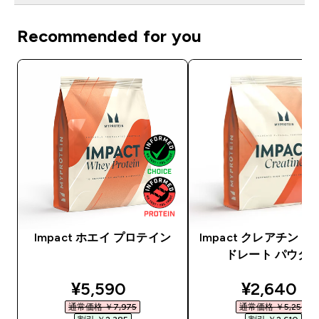
Recommended for you
Impact ホエイ プロテイン
Impact クレアチン 
ドレート パウダ
discounted price
discounte
¥5,590‎
¥2,640‎
通常価格 ￥7,975‎
通常価格 ￥5,250‎