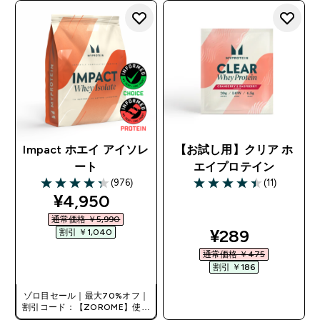
Impact ホエイ アイソレ
【お試し用】クリア ホ
ート
エイプロテイン
(976)
(11)
4.31 out of 5 stars
4.45 out of 5 stars
discounted price
¥4,950‎
通常価格 ￥5,990‎
discounted pr
¥289‎
割引 ￥1,040‎
通常価格 ￥475‎
今すぐ購入
割引 ￥186‎
ゾロ目セール｜最大70%オフ｜
今すぐ購入
割引コード：【ZOROME】使用
で追加10%オフ！