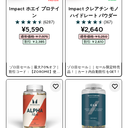
Impact ホエイ プロテイ
Impact クレアチン モノ
ン
ハイドレート パウダー
(6287)
(367)
4.48 out of 5 stars
4.48 out of 5 stars
discounted price
discounted pri
¥5,590‎
¥2,640‎
通常価格 ￥7,975‎
通常価格 ￥5,250‎
割引 ￥2,385‎
割引 ￥2,610‎
今すぐ購入
今すぐ購入
ゾロ目セール｜最大70%オフ｜
ゾロ目セール｜｜セール限定特売
割引コード：【ZOROME】使用
品！｜カート内自動割引をGET！
で追加10%オフ！