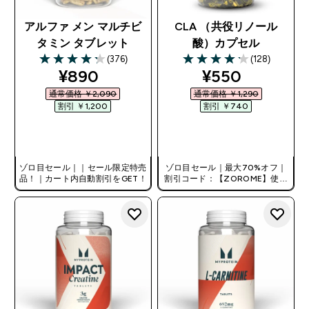
アルファ メン マルチビ
CLA （共役リノール
タミン タブレット
酸）カプセル
(376)
(128)
4.28 out of 5 stars
4.16 out of 5 stars
discounted price
discounted pr
¥890‎
¥550‎
通常価格 ￥2,090‎
通常価格 ￥1,290‎
割引 ￥1,200‎
割引 ￥740‎
今すぐ購入
今すぐ購入
ゾロ目セール｜｜セール限定特売
ゾロ目セール｜最大70%オフ｜
品！｜カート内自動割引をGET！
割引コード：【ZOROME】使用
で追加10%オフ！