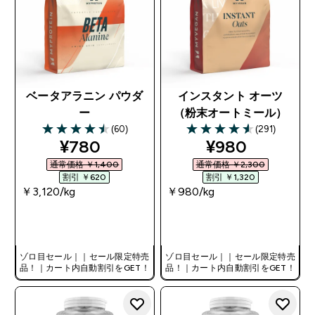
ベータアラニン パウダ
インスタント オーツ
ー
（粉末オートミール）
(60)
(291)
4.48 out of 5 stars
4.58 out of 5 stars
discounted price
discounted pr
¥780‎
¥980‎
通常価格 ￥1,400‎
通常価格 ￥2,300‎
割引 ￥620‎
割引 ￥1,320‎
￥3,120‎/kg
￥980‎/kg
今すぐ購入
今すぐ購入
ゾロ目セール｜｜セール限定特売
ゾロ目セール｜｜セール限定特売
品！｜カート内自動割引をGET！
品！｜カート内自動割引をGET！