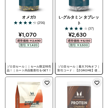
オメガ3
L-グルタミン タブレッ
(256)
ト
4.28 out of 5 stars
(37)
3.95 out of 5 stars
discounted price
discounted pri
¥1,070‎
¥2,630‎
通常価格 ￥2,490‎
通常価格 ￥6,130‎
割引 ￥1,420‎
割引 ￥3,500‎
今すぐ購入
今すぐ購入
ゾロ目セール｜｜セール限定特売
ゾロ目セール｜最大70%オフ｜
品！｜カート内自動割引をGET！
割引コード：【ZOROME】使用
で追加10%オフ！