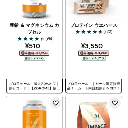
亜鉛 ＆ マグネシウム カ
プロテイン ウエハース
(322)
プセル
4.69 out of 5 stars
(96)
4.34 out of 5 stars
discounted price
discounted pri
¥510‎
¥3,550‎
通常価格 ￥1,250‎
通常価格 ￥8,260‎
割引 ￥740‎
割引 ￥4,710‎
今すぐ購入
今すぐ購入
ゾロ目セール｜最大70%オフ｜
ゾロ目セール｜｜セール限定特売
割引コード：【ZOROME】使用
品！｜カート内自動割引をGET！
で追加10%オフ！