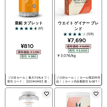
亜鉛 タブレット
ウエイト ゲイナー ブレ
(61)
ンド
4.59 out of 5 stars
(128)
4.13 out of 5 stars
discounted pri
¥7,690‎
discounted price
¥810‎
通常価格 ￥9,690‎
割引 ￥2,000‎
通常価格 ￥1,190‎
￥3,076‎/kg
割引 ￥380‎
今すぐ購入
今すぐ購入
ゾロ目セール｜最大70%オフ｜
ゾロ目セール｜｜セール限定特売
割引コード：【ZOROME】使用
品！｜カート内自動割引をGET！
で追加10%オフ！