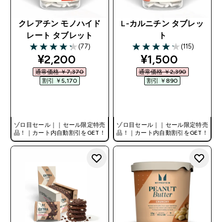
クレアチン モノハイド
L-カルニチン タブレッ
レート タブレット
ト
(77)
(115)
4.23 out of 5 stars
4.19 out of 5 stars
discounted price
discounted pri
¥2,200‎
¥1,500‎
通常価格 ￥7,370‎
通常価格 ￥2,390‎
割引 ￥5,170‎
割引 ￥890‎
今すぐ購入
今すぐ購入
ゾロ目セール｜｜セール限定特売
ゾロ目セール｜｜セール限定特売
品！｜カート内自動割引をGET！
品！｜カート内自動割引をGET！