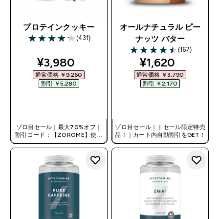
プロテインクッキー
オールナチュラル ピー
(431)
ナッツ バター
4.2 out of 5 stars
(167)
4.51 out of 5 stars
discounted price
discounted pri
¥3,980‎
¥1,620‎
通常価格 ￥9,260‎
通常価格 ￥3,790‎
割引 ￥5,280‎
割引 ￥2,170‎
今すぐ購入
今すぐ購入
ゾロ目セール｜最大70%オフ｜
ゾロ目セール｜｜セール限定特売
割引コード：【ZOROME】使用
品！｜カート内自動割引をGET！
で追加10%オフ！