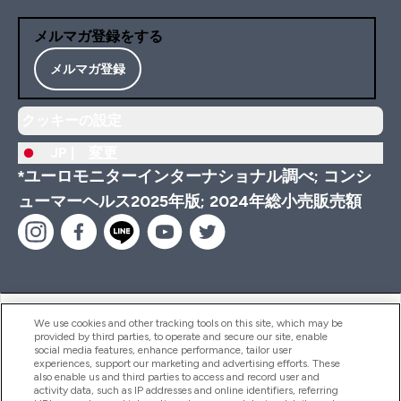
メルマガ登録をする
メルマガ登録
クッキーの設定
JP |
変更
*ユーロモニターインターナショナル調べ; コンシ
ューマーヘルス2025年版; 2024年総小売販売額
ヘルプ＆ガイド
We use cookies and other tracking tools on this site, which may be
provided by third parties, to operate and secure our site, enable
social media features, enhance performance, tailor user
experiences, support our marketing and advertising efforts. These
also enable us and third parties to access and record user and
商品について
activity data, such as IP addresses and online identifiers, referring