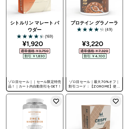
シトルリン マレート パ
プロテイン グラノーラ
(49)
ウダー
4.22 out of 5 stars
(169)
4.38 out of 5 stars
discounted price
discounted pri
¥1,920‎
¥3,220‎
通常価格 ￥3,750‎
通常価格 ￥7,320‎
割引 ￥1,830‎
割引 ￥4,100‎
今すぐ購入
今すぐ購入
ゾロ目セール｜｜セール限定特売
ゾロ目セール｜最大70%オフ｜
品！｜カート内自動割引をGET！
割引コード：【ZOROME】使用
で追加10%オフ！