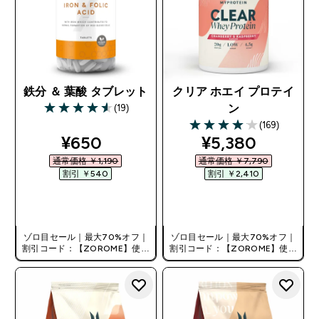
鉄分 ＆ 葉酸 タブレット
クリア ホエイ プロテイ
(19)
ン
4.58 out of 5 stars
(169)
4.09 out of 5 stars
discounted price
discounted pri
¥650‎
¥5,380‎
通常価格 ￥1,190‎
通常価格 ￥7,790‎
割引 ￥540‎
割引 ￥2,410‎
今すぐ購入
今すぐ購入
ゾロ目セール｜最大70%オフ｜
ゾロ目セール｜最大70%オフ｜
割引コード：【ZOROME】使用
割引コード：【ZOROME】使用
で追加10%オフ！
で追加10%オフ！