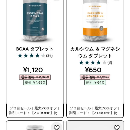
BCAA タブレット
カルシウム ＆ マグネシ
(36)
ウム タブレット
4.28 out of 5 stars
(8)
3.75 out of 5 stars
discounted price
discounted pr
¥1,120‎
¥650‎
通常価格 ￥2,800‎
通常価格 ￥1,290‎
割引 ￥1,680‎
割引 ￥640‎
今すぐ購入
今すぐ購入
ゾロ目セール｜最大70%オフ｜
ゾロ目セール｜最大70%オフ｜
割引コード：【ZOROME】使用
割引コード：【ZOROME】使用
で追加10%オフ！
で追加10%オフ！