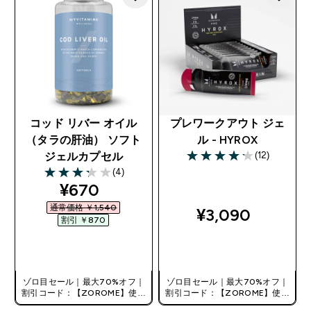
コッド リバー オイル
プレワークアウト ジェ
（タラの肝油） ソフト
ル - HYROX
(12)
ジェルカプセル
4.17 out of 5 stars
(4)
3.25 out of 5 stars
discounted price
¥670‎
通常価格 ￥1,540‎
¥3,090‎
割引 ￥870‎
今すぐ購入
今すぐ購入
ゾロ目セール｜最大70%オフ｜
ゾロ目セール｜最大70%オフ｜
割引コード：【ZOROME】使用
割引コード：【ZOROME】使用
で追加10%オフ！
で追加10%オフ！