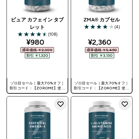
ピュア カフェイン タブ
ZMA® カプセル
(4)
レット
4 out of 5 stars
(108)
4.47 out of 5 stars
discounted price
discounted pri
¥980‎
¥2,360‎
通常価格 ￥2,300‎
通常価格 ￥5,490‎
割引 ￥1,320‎
割引 ￥3,130‎
今すぐ購入
今すぐ購入
ゾロ目セール｜最大70%オフ｜
ゾロ目セール｜最大70%オフ｜
割引コード：【ZOROME】使用
割引コード：【ZOROME】使用
で追加10%オフ！
で追加10%オフ！