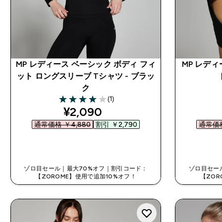
MP レディース ベーシック ボディ フィ
MP レデ
ット ロングスリーブ Tシャツ - ブラッ
ク
(1)
4 out of 5 stars
discounted price
¥2,090‎
通常価格 ￥4,880‎
割引 ￥2,790‎
通常価格
今すぐ購入
ゾロ目セール｜最大70%オフ｜割引コード：
ゾロ目セー
【ZOROME】使用で追加10%オフ！
【ZOR