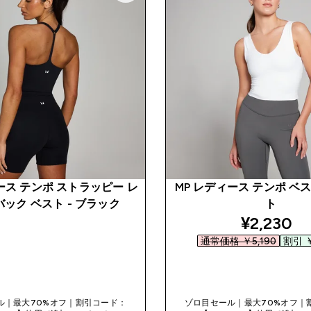
ース テンポ ストラッピー レ
MP レディース テンポ ベス
ック ベスト - ブラック
ト
discount
¥2,230‎
通常価格 ￥5,190‎
割引 ￥
今すぐ購入
今すぐ購入
ル｜最大70%オフ｜割引コード：
ゾロ目セール｜最大70%オフ｜