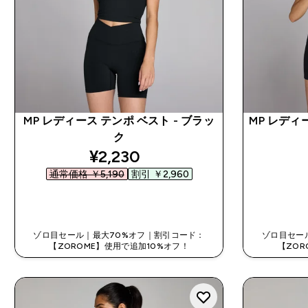
MP レディース テンポ ベスト - ブラッ
MP レディ
ク
discounted price
¥2,230‎
通常価格 ￥5,190‎
割引 ￥2,960‎
今すぐ購入
ゾロ目セール｜最大70%オフ｜割引コード：
ゾロ目セー
【ZOROME】使用で追加10%オフ！
【ZOR