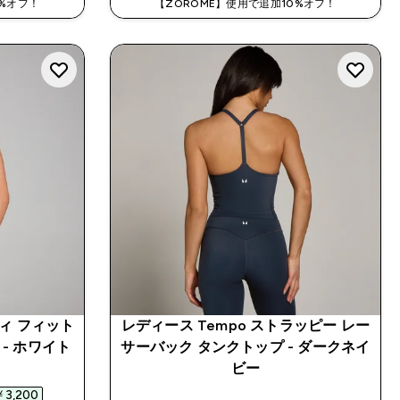
0%オフ！
【ZOROME】使用で追加10%オフ！
ディ フィット
レディース Tempo ストラッピー レー
- ホワイト
サーバック タンクトップ - ダークネイ
ed price
ビー
3,200‎