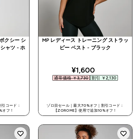
 ボクシー シ
MP レディース トレーニング ストラッ
シャツ - ホ
ピー ベスト - ブラック
discounted price
¥1,600‎
通常価格 ￥3,730‎
割引 ￥2,130‎
今すぐ購入
割引コード：
ゾロ目セール｜最大70%オフ｜割引コード：
0%オフ！
【ZOROME】使用で追加10%オフ！