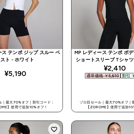
ース テンポ ジップ スルー ベ
MP レディース テンポ ボ
スト - ホワイト
ショートスリーブ Tシャツ 
discount
¥2,410‎
¥5,190‎
通常価格 ￥5,610‎
割引 ￥
今すぐ購入
今すぐ購入
ル｜最大70%オフ｜割引コード：
ゾロ目セール｜最大70%オフ｜
OME】使用で追加10%オフ！
【ZOROME】使用で追加1