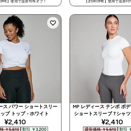
OME】使用で追加10%オフ！
【ZOROME】使用で追加1
ィース パワー ショートスリー
MP レディース テンポ ボ
ップ トップ - ホワイト
ショートスリーブ Tシャツ 
discounted price
discount
¥2,410‎
¥2,410‎
 ￥5,610‎
割引 ￥3,200‎
通常価格 ￥5,610‎
割引 ￥