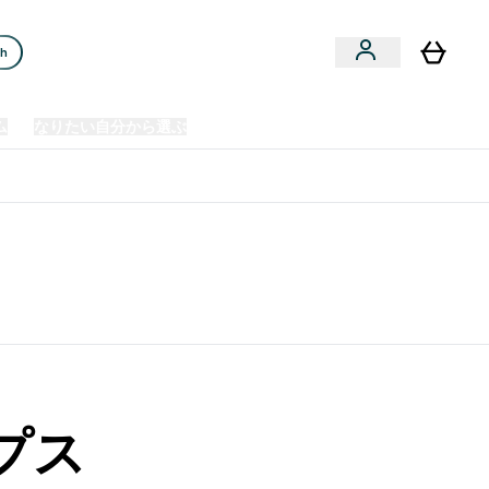
ch
ム
なりたい自分から選ぶ
クリアランスセール
日本製造商品
u
Enter プレミアム submenu
Enter なりたい自分から選ぶ submenu
En
⌄
⌄
⌄
欧州スポーツ栄養No.1ブランド*
プス