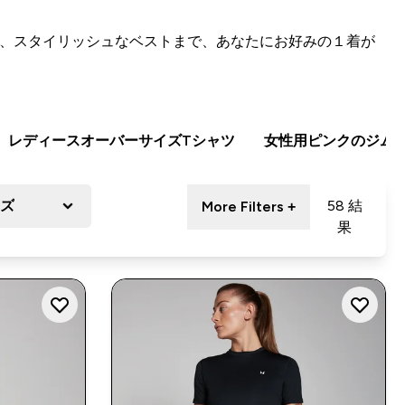
ら、スタイリッシュなベストまで、あなたにお好みの１着が
レディースオーバーサイズTシャツ
女性用ピンクのジム
イズ
58 結
More Filters +
果