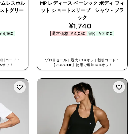
シームレスホル
MP レディース ベーシック ボディ フィ
レストグリー
ット ショートスリーブ Tシャツ - ブラ
ック
ed price
discounted price
¥1,740‎
4,160‎
通常価格 ￥4,050‎
割引 ￥2,310‎
今すぐ購入
割引コード：
ゾロ目セール｜最大70%オフ｜割引コード：
0%オフ！
【ZOROME】使用で追加10%オフ！