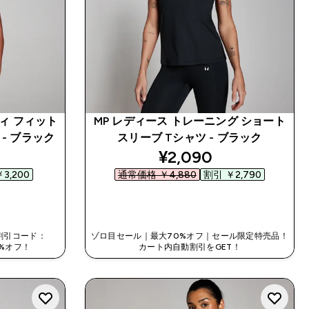
ディ フィット
MP レディース トレーニング ショート
- ブラック
スリーブ Tシャツ - ブラック
ed price
discounted price
¥2,090‎
3,200‎
通常価格 ￥4,880‎
割引 ￥2,790‎
今すぐ購入
割引コード：
ゾロ目セール｜最大70%オフ｜セール限定特売品！
0%オフ！
カート内自動割引をGET！