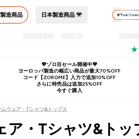
パ製造商品
日本製造商品 🎌
Fuel Coa
イン食品
アパレル＆ギア
コラボ商品
セット商品
プレミア
プリメント submenu
Enter プロテイン食品 submenu
Enter アパレル＆ギア submenu
Enter コラボ商品 submen
⌄
⌄
⌄
料
公式LINE追加で最新お得情報をゲット
公式アプリはこちら
💙ゾロ目セール開催中💙
ヨーロッパ製造の幅広い商品が最大70%OFF
コード【ZOROME】入力で追加10%OFF
さらに特売品は追加25%OFF
今すぐ購入
ジムウェア・Tシャツ&トップス
ェア・Tシャツ&トッ