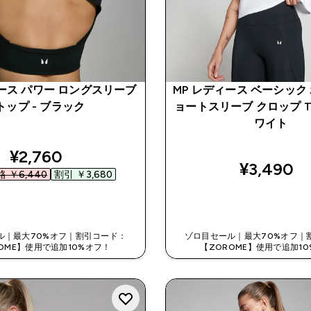
ィース パワー ロングスリーブ
MP レディース ベーシック
トップ - ブラック
ョートスリーブ クロップ T
ワイト
discounted price
¥2,760‎
¥3,490‎
 ￥6,440‎
割引 ￥3,680‎
今すぐ購入
今すぐ購入
ル｜最大70%オフ｜割引コード：
ゾロ目セール｜最大70%オフ｜
OME】使用で追加10%オフ！
【ZOROME】使用で追加1