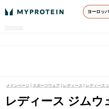
ヨーロッ
NEW&HOT
プロテイン
アミノ酸
サプリメント
プロテ
Enter NEW&HOT submenu
Enter プロテイン submenu
Enter アミノ酸 submenu
Enter サ
⌄
⌄
⌄
⌄
12,000円以上購入で送料無
メインページ
スポーツウェア
レディース
レディース 
レディース ジムウ