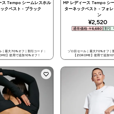
ース Tempo シームレスホル
MP レディース Tempo 
ックベスト - ブラック
ターネックベスト - フォ
ン
discount
¥2,520‎
通常価格 ￥6,680‎
割引 ￥
今すぐ購入
今すぐ購入
ル｜最大70%オフ｜割引コード：
ゾロ目セール｜最大70%オフ｜
OME】使用で追加10%オフ！
【ZOROME】使用で追加1