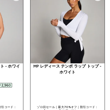
ト - ホワイ
MP レディース テンポ ラップ トップ -
ホワイト
ed price
2,960‎
今すぐ購入
割引コード：
ゾロ目セール｜最大70%オフ｜割引コード：