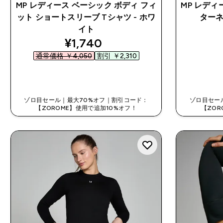
MP レディース ベーシック ボディ フィ
MP レディ
ット ショートスリーブ Tシャツ - ホワ
ターネ
イト
discounted price
¥1,740‎
通常価格 ￥4,050‎
割引 ￥2,310‎
今すぐ購入
ゾロ目セール｜最大70%オフ｜割引コード：
ゾロ目セー
【ZOROME】使用で追加10%オフ！
【ZOR