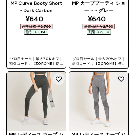
MP Curve Booty Short
MP カーブブーティ ショ
- Dark Carbon
ート - グレー
discounted price
discounted pr
¥640‎
¥640‎
通常価格 ￥2,790‎
通常価格 ￥2,790‎
割引 ￥2,150‎
割引 ￥2,150‎
今すぐ購入
今すぐ購入
ゾロ目セール｜最大70%オフ｜
ゾロ目セール｜最大70%オフ｜
割引コード：【ZOROME】使用
割引コード：【ZOROME】使用
で追加10%オフ！
で追加10%オフ！
MP レディース カーブ ハ
MP レディース カーブ ハ