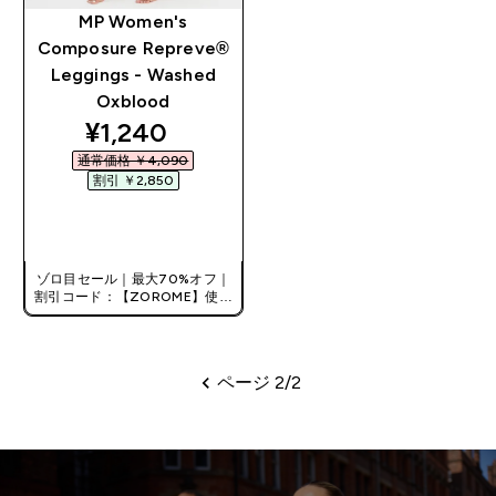
MP Women's
Composure Repreve®
Leggings - Washed
Oxblood
discounted price
¥1,240‎
通常価格 ￥4,090‎
割引 ￥2,850‎
今すぐ購入
ゾロ目セール｜最大70%オフ｜
割引コード：【ZOROME】使用
で追加10%オフ！
ページ 2/2
ページ