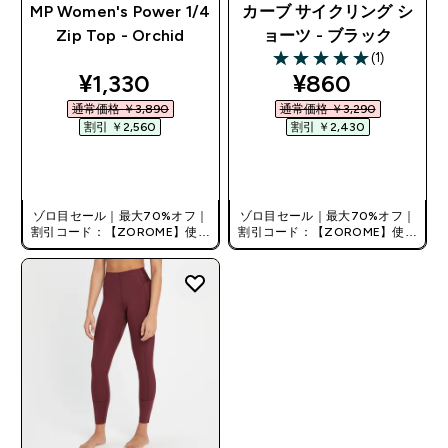
MP Women's Power 1/4
カーブ サイクリング シ
Zip Top - Orchid
ョーツ - ブラック
(1)
5 out of 5 stars
discounted price
discounted pr
¥1,330‎
¥860‎
通常価格 ￥3,890‎
通常価格 ￥3,290‎
割引 ￥2,560‎
割引 ￥2,430‎
今すぐ購入
今すぐ購入
ゾロ目セール｜最大70%オフ｜
ゾロ目セール｜最大70%オフ｜
割引コード：【ZOROME】使用
割引コード：【ZOROME】使用
で追加10%オフ！
で追加10%オフ！