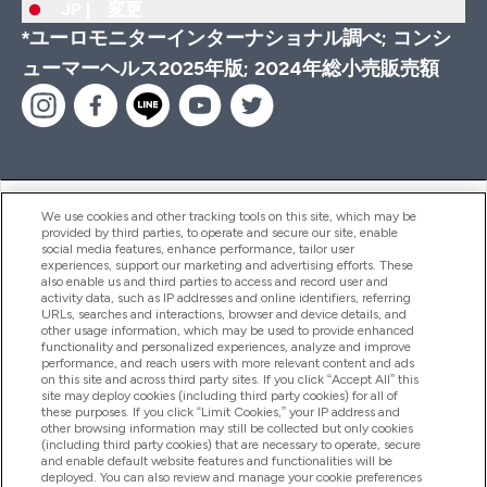
JP |
変更
*ユーロモニターインターナショナル調べ; コンシ
ューマーヘルス2025年版; 2024年総小売販売額
ヘルプ＆ガイド
We use cookies and other tracking tools on this site, which may be
provided by third parties, to operate and secure our site, enable
social media features, enhance performance, tailor user
experiences, support our marketing and advertising efforts. These
also enable us and third parties to access and record user and
商品について
activity data, such as IP addresses and online identifiers, referring
URLs, searches and interactions, browser and device details, and
other usage information, which may be used to provide enhanced
functionality and personalized experiences, analyze and improve
会社概要
performance, and reach users with more relevant content and ads
on this site and across third party sites. If you click “Accept All” this
site may deploy cookies (including third party cookies) for all of
these purposes. If you click “Limit Cookies,” your IP address and
特典＆ポイント
other browsing information may still be collected but only cookies
(including third party cookies) that are necessary to operate, secure
and enable default website features and functionalities will be
deployed. You can also review and manage your cookie preferences