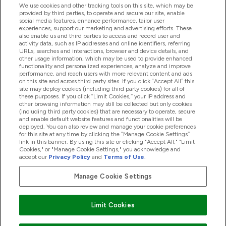
ヘルプ＆ガイド
We use cookies and other tracking tools on this site, which may be
provided by third parties, to operate and secure our site, enable
social media features, enhance performance, tailor user
experiences, support our marketing and advertising efforts. These
also enable us and third parties to access and record user and
商品について
activity data, such as IP addresses and online identifiers, referring
URLs, searches and interactions, browser and device details, and
other usage information, which may be used to provide enhanced
functionality and personalized experiences, analyze and improve
会社概要
performance, and reach users with more relevant content and ads
on this site and across third party sites. If you click “Accept All” this
site may deploy cookies (including third party cookies) for all of
these purposes. If you click “Limit Cookies,” your IP address and
特典＆ポイント
other browsing information may still be collected but only cookies
(including third party cookies) that are necessary to operate, secure
and enable default website features and functionalities will be
deployed. You can also review and manage your cookie preferences
for this site at any time by clicking the “Manage Cookie Settings”
2026 The Hut.com Ltd
link in this banner. By using this site or clicking "Accept All," "Limit
Cookies," or "Manage Cookie Settings," you acknowledge and
accept our
Privacy Policy
and
Terms of Use
.
Manage Cookie Settings
Pay with
Limit Cookies