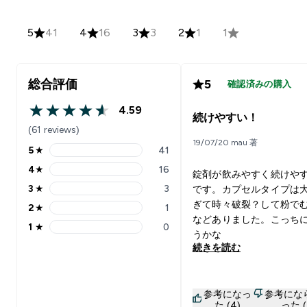
5
41
4
16
3
3
2
1
1
総合評価
5
確認済みの購入
4.59
4.59 out of 5 stars
続けやすい！
(61 reviews)
19/07/20 mau 著
5
★
41
5 stars rating 41 reviews
4
★
16
錠剤が飲みやすく続けや
4 stars rating 16 reviews
3
★
3
です。カプセルタイプは
3 stars rating 3 reviews
ぎて時々破裂？して粉で
2
★
1
2 stars rating 1 reviews
などありました。こっち
1
★
0
1 stars rating 0 reviews
うかな
続きを読む
参考になっ
参考にな
た (4)
った (