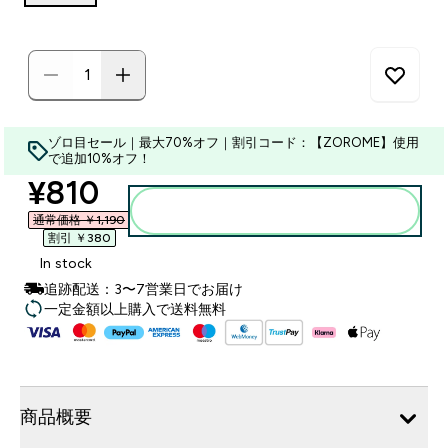
ゾロ目セール｜最大70%オフ｜割引コード：【ZOROME】使用
で追加10%オフ！
discounted price
¥810‎
カートに入れる
通常価格 ￥1,190‎
割引 ￥380‎
In stock
追跡配送：3〜7営業日でお届け
一定金額以上購入で送料無料
商品概要