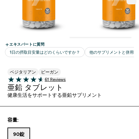
ベジタリアン
ビーガン
61 ＋件の口コミ
61 Reviews
4.59 out of 5 stars
亜鉛 タブレット
健康生活をサポートする亜鉛サプリメント
容量:
90錠