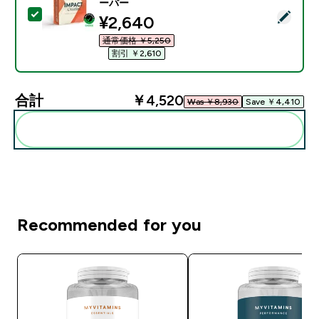
ーバー
この商品を選択 - Impact クレアチン モノハイドレート パ
discounted price
¥2,640‎
通常価格 ￥5,250‎
割引 ￥2,610‎
合計
￥4,520‎
Was ￥8,930‎
Save ￥4,410‎
まとめてカートに入れる
Recommended for you