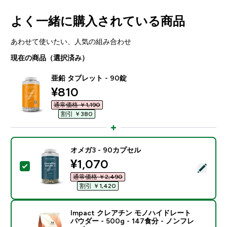
よく一緒に購入されている商品
あわせて使いたい、人気の組み合わせ
現在の商品（選択済み）
亜鉛 タブレット - 90錠
discounted price
¥810‎
通常価格 ￥1,190‎
割引 ￥380‎
オメガ3 - 90カプセル
discounted price
¥1,070‎
この商品を選択 - オメガ3 - 90カプセル
通常価格 ￥2,490‎
割引 ￥1,420‎
Impact クレアチン モノハイドレート
パウダー - 500g - 147食分 - ノンフレ