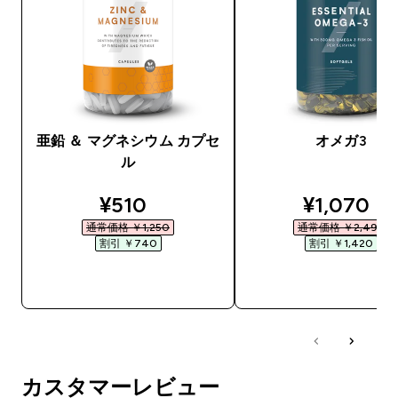
亜鉛 ＆ マグネシウム カプセ
オメガ3
ル
discounted price
discounte
¥510‎
¥1,070‎
通常価格 ￥1,250‎
通常価格 ￥2,490‎
割引 ￥740‎
割引 ￥1,420‎
今すぐ購入
今すぐ購入
カスタマーレビュー