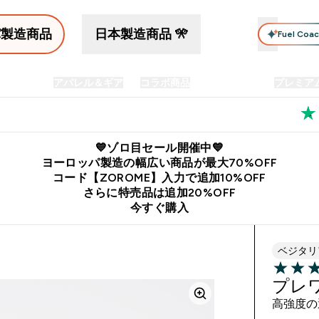
パ製造商品
日本製造商品 🎌
Fuel Coa
イン食品
アパレル＆ギア
コラボ商品
セット商品
プレミア
プリメント submenu
Enter プロテイン食品 submenu
Enter アパレル＆ギア submenu
Enter コラボ商品 submen
⌄
⌄
⌄
料
公式LINE追加で最新お得情報をゲット
公式アプリはこちら
💙ゾロ目セール開催中💙
ヨーロッパ製造の幅広い商品が最大70%OFF
コード【ZOROME】入力で追加10%OFF
さらに特売品は追加20%OFF
今すぐ購入
ベジタリ
4.17 out 
プレ
高強度の