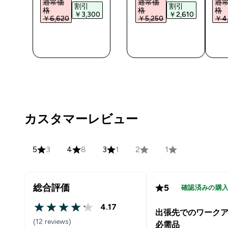
通常価
通常価
通
割引
割引
格
格
格
5‎
￥3,300‎
￥2,610‎
￥6,620‎
￥5,250‎
￥4,
今すぐ購
今すぐ購
入
入
カスタマーレビュー
5
3
4
8
3
1
2
1
総合評価
5
確認済みの購
4.17
4.17 out of 5 stars
出張先でのワーク
(12 reviews)
必需品