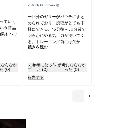
25/08/19 noriwin 著
25/09/18 mintmint
一回分のゼリーがパウチにまと
っていく
められており、摂取がとても手
トレーニング前
いう商品
軽にできる。15分後～30分後で
入ります。ラズ
効果もバッ
明らかにやる気、力が湧いてく
入ってます。
る。トレーニング前には欠かせ
続きを読む
続きを読む
なくなってきている。ただ主成
分はカフェインなので、夜遅く
に摂ると寝付けなくなるので、
にならなか
参考になっ
参考にならなか
参考になっ
深夜トレーニングではなしにし
た (0)
た (0)
った (0)
た (1)
ている
報告する
報告する