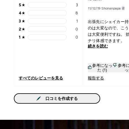
5
★
3
5 stars rating 3 reviews
11/12/19 Shonanpapa 著
4
★
8
4 stars rating 8 reviews
3
★
1
出張先にシェイカー持
3 stars rating 1 reviews
のは大変なので、こう
2
★
0
2 stars rating 0 reviews
は大変便利ですね。 
1
★
0
1 stars rating 0 reviews
チリ体感できます。
続きを読む
参考になっ
参考
た (1)
っ
すべてのレビューを見る
報告する
口コミを作成する