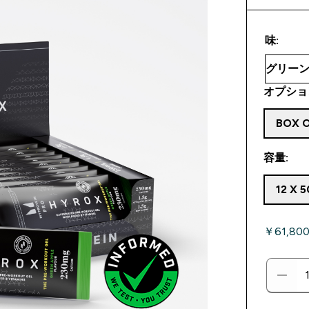
味:
オプショ
BOX O
容量:
12 X 
￥61,80