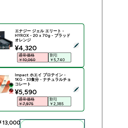
エナジー ジェル エリート -
HYROX - 20 x 70g - ブラッド
オレンジ
商品を選択 - エナジー ジェル エリート - HYROX - 20 x 70
discounted price
¥4,320‎
通常価格
割引
￥10,060‎
￥5,740‎
Impact ホエイ プロテイン -
1KG - 33食分 - ナチュラルチョ
コレート
商品を選択 - Impact ホエイ プロテイン - 1KG - 33食分 -
discounted price
¥5,590‎
通常価格
割引
￥7,975‎
￥2,385‎
13,000‎
まとめてカートに入れる