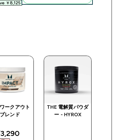
ve ￥8,125‎
ワークアウト
THE 電解質パウダ
マイプロテイン
ブレンド
ー - HYROX
ラスチック シ
カー - クリア
ラック
ce
iscounted price
3,290‎
discoun
¥380‎