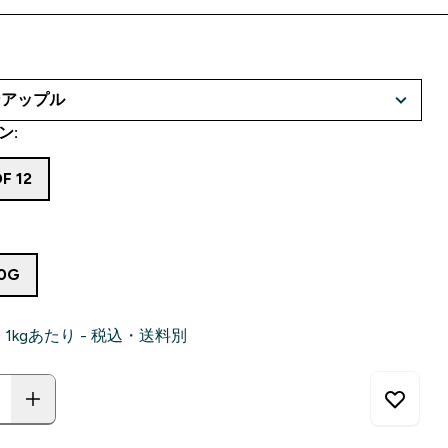
ン:
F 12
50G
0‎ 1kgあたり - 税込・送料別