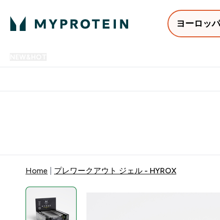
ヨーロッ
NEW&HOT
プロテイン
アミノ酸
サプリメント
プロテ
Enter NEW&HOT submenu
Enter プロテイン submenu
Enter アミノ酸 submenu
Enter サ
⌄
⌄
⌄
⌄
12,000円以上購入で送料無
Home
プレワークアウト ジェル - HYROX