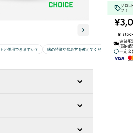
ゾロ目
フ！
¥3,0
In stoc
追跡配
(国内配
一定金