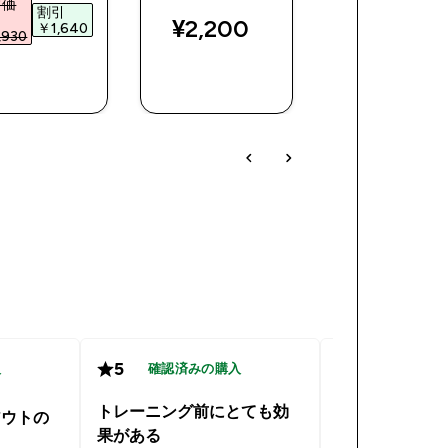
常価
割引
通常価格
割引
¥2,200‎
￥1,640‎
930‎
￥890‎
￥510
今すぐ購
今すぐ購
今すぐ購
入
入
入
5
5
入
確認済みの購入
確認済み
トレーニング前にとても効
アウトの
トレーニング
果がある