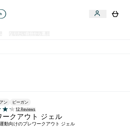
ch
ム
なりたい自分から選ぶ
クリアランスセール
日本製造商品
u
Enter プレミアム submenu
Enter なりたい自分から選ぶ submenu
En
⌄
⌄
⌄
欧州スポーツ栄養No.1ブランド*
アン
ビーガン
12 ＋件の口コミ
12 Reviews
of 5 stars
ワークアウト ジェル
運動向けのプレワークアウト ジェル