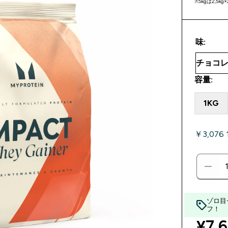
※5kgは2,
味:
容量:
1KG
￥3,076
ゾロ目
フ！
disc
¥7,6