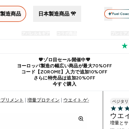
パ製造商品
日本製造商品 🎌
Fuel Coa
イン食品
アパレル＆ギア
コラボ商品
セット商品
プレミア
プリメント submenu
Enter プロテイン食品 submenu
Enter アパレル＆ギア submenu
Enter コラボ商品 submen
⌄
⌄
⌄
料
公式LINE追加で最新お得情報をゲット
公式アプリはこちら
💙ゾロ目セール開催中💙
ヨーロッパ製造の幅広い商品が最大70%OFF
コード【ZOROME】入力で追加10%OFF
さらに特売品は追加20%OFF
今すぐ購入
サプリメント
増量プロテイン
ウエイト ゲイナー ブレンド
ベジタリ
4.13 out 
ウエ
増量とサ