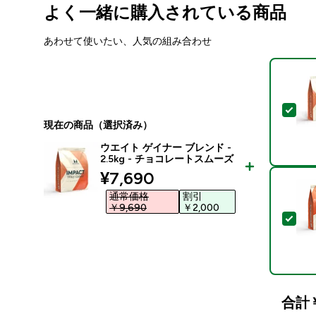
よく一緒に購入されている商品
あわせて使いたい、人気の組み合わせ
この
現在の商品（選択済み）
ウエイト ゲイナー ブレンド -
2.5kg - チョコレートスムーズ
discounted price
¥7,690‎
通常価格
割引
￥9,690‎
￥2,000‎
この
合計