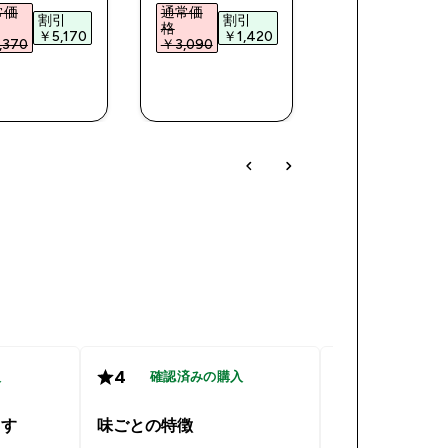
常価
通常価
通常価
割引
割引
割引
格
格
￥5,170‎
￥1,420‎
￥1,32
370‎
￥3,090‎
￥2,300‎
今すぐ購
今すぐ購
今すぐ購
入
入
入
4
4
入
確認済みの購入
確認済み
ます
味ごとの特徴
時間のない朝