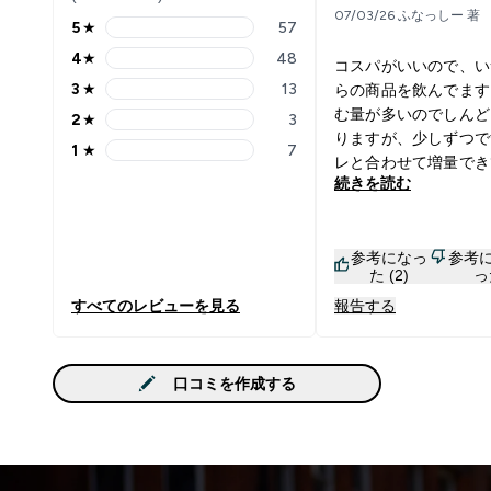
07/03/26 ふなっしー 著
5
★
57
5 stars rating 57 reviews
4
★
48
コスパがいいので、い
4 stars rating 48 reviews
3
★
13
らの商品を飲んでます
3 stars rating 13 reviews
む量が多いのでしんど
2
★
3
2 stars rating 3 reviews
りますが、少しずつで
1
★
7
1 stars rating 7 reviews
レと合わせて増量でき
続きを読む
参考になっ
参考
た (2)
っ
すべてのレビューを見る
報告する
口コミを作成する