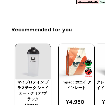
Was ￥22,915‎
Sa
Recommended for you
アチ
マイプロテイン プ
Impact ホエイ ア
クレ
レー
ラスチック シェイ
イソレート
イド
カー - クリア/ブ
ラック
ted price
discounted pri
d
¥4,950‎
¥