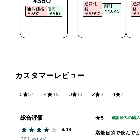
discounted price
¥380‎
通常価
通
割引
通常価格
割引
格
格
0‎
￥1,040‎
￥890‎
￥510‎
￥5,990‎
￥7,
今すぐ購
今すぐ購
入
入
カスタマーレビュー
5
57
4
48
3
13
2
3
1
7
総合評価
5
確認済みの購
4.13
4.13 out of 5 stars
増量目的で飲んで
(128 reviews)