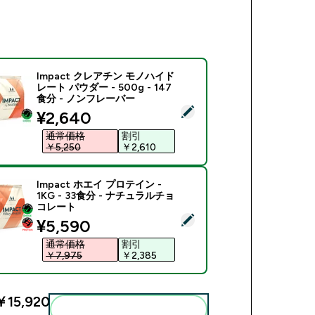
Impact クレアチン モノハイド
レート パウダー - 500g - 147
食分 - ノンフレーバー
商品を選択 - Impact クレアチン モノハイドレート パウダー - 5
discounted price
¥2,640‎
通常価格
割引
￥5,250‎
￥2,610‎
Impact ホエイ プロテイン -
1KG - 33食分 - ナチュラルチョ
コレート
商品を選択 - Impact ホエイ プロテイン - 1KG - 33食分 -
discounted price
¥5,590‎
通常価格
割引
￥7,975‎
￥2,385‎
￥15,920‎
まとめてカートに入れる