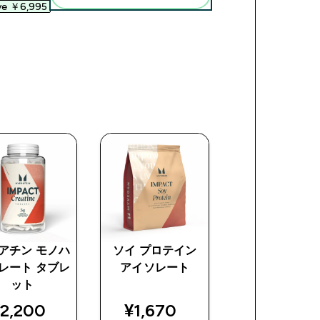
ve ￥6,995‎
アチン モノハ
ソイ プロテイン
インスタント 
レート タブレ
アイソレート
ツ（粉末オー
ット
ール）
ce
iscounted price
discounted price
discoun
2,200‎
¥1,670‎
¥980‎