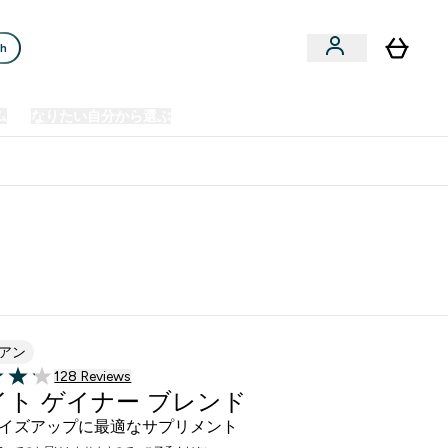
ch
ム
なりたい自分から選ぶ
クリアランスセール
日本製造商品
u
Enter プレミアム submenu
Enter なりたい自分から選ぶ submenu
En
⌄
⌄
⌄
欧州スポーツ栄養No.1ブランド*
アン
128 ＋件の口コミ
128 Reviews
of 5 stars
イト ゲイナー ブレンド
イズアップに最適なサプリメント