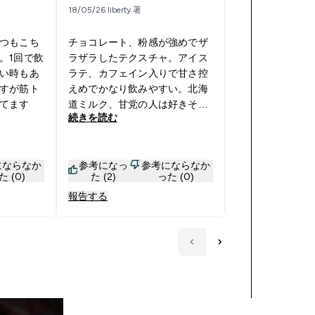
18/05/26 liberty 著
16/11/25 Tar0 著
つもこち
チョコレート、粉感が強めでザ
なかなか体重ふ
。1回で飲
ラザラしたテクスチャ。アイス
もしんどくなっ
い時もあ
ラテ、カフェイン入りで甘さ控
イトゲイナーの
すが筋ト
えめでかなり飲みやすい。北海
購入しました。味
てます
道ミルク、甘党の人は好きそう
とは少し異なり
続きを読む
続きを読む
想像の倍甘い。ストロベリー、
あります。忙し
個人的には1番美味しいと思う例
った時間に取れ
えるなら苺ミルク味で粉感もな
とが多かったの
にならなか
参考になっ
参考にならなか
参考になっ
くてジュース感覚で飲める。
うな期間でも最
た (0)
た (2)
った (0)
た (0)
出来るようになり
報告する
報告する
ク持っておくと便
タンパク質量20
ープ(規定量は3
でますが、プロ
りが早いです。