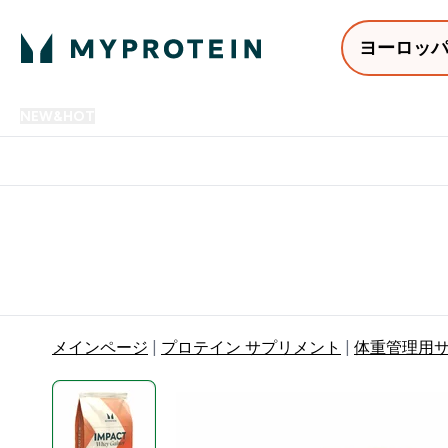
ヨーロッ
NEW&HOT
プロテイン
アミノ酸
サプリメント
プロテ
Enter NEW&HOT submenu
Enter プロテイン submenu
Enter アミノ酸 submenu
Enter サ
⌄
⌄
⌄
⌄
12,000円以上購入で送料無
メインページ
プロテイン サプリメント
体重管理用