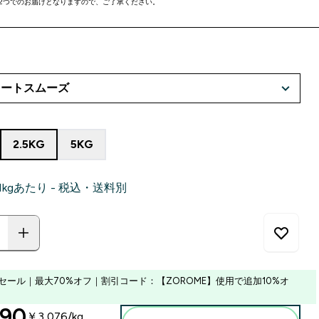
5kg×2つでのお届けとなりますので、ご了承ください。
2.5KG
5KG
‎ 1kgあたり - 税込・送料別
セール｜最大70%オフ｜割引コード：【ZOROME】使用で追加10%オ
ounted price
90‎
￥3,076‎/kg