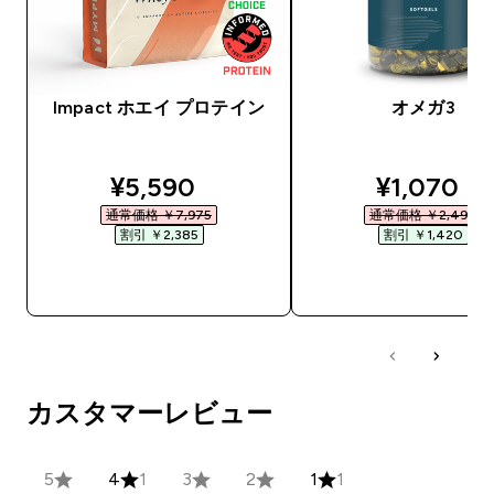
Impact ホエイ プロテイン
オメガ3
discounted price
discounte
¥5,590‎
¥1,070‎
通常価格 ￥7,975‎
通常価格 ￥2,490‎
割引 ￥2,385‎
割引 ￥1,420‎
今すぐ購入
今すぐ購入
カスタマーレビュー
5
4
1
3
2
1
1