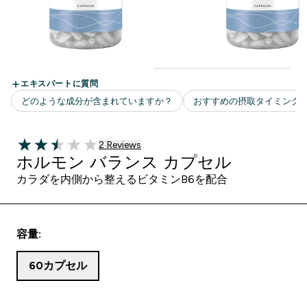
2 ＋件の口コミ
2 Reviews
2.5 out of 5 stars
ホルモン バランス カプセル
カラダを内側から整えるビタミンB6を配合
容量:
60カプセル