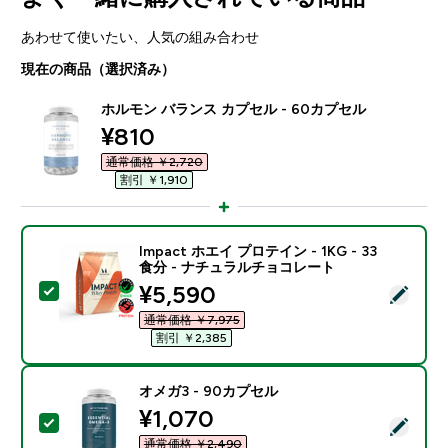
あわせて使いたい、人気の組み合わせ
現在の商品（選択済み）
ホルモン バランス カプセル - 60カプセル
discounted price
¥810‎
通常価格 ￥2,720‎
割引 ￥1,910‎
Impact ホエイ プロテイン - 1KG - 33
食分 - ナチュラルチョコレート
discounted price
¥5,590‎
この商品を選択 - Impact ホエイ プロテイン - 1KG 
通常価格 ￥7,975‎
割引 ￥2,385‎
オメガ3 - 90カプセル
discounted price
¥1,070‎
この商品を選択 - オメガ3 - 90カプセル
通常価格 ￥2,490‎