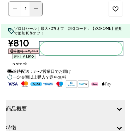
ゾロ目セール｜最大70%オフ｜割引コード：【ZOROME】使用
で追加10%オフ！
discounted price
¥810‎
カートに入れる
通常価格 ￥2,720‎
割引 ￥1,910‎
In stock
追跡配送：3〜7営業日でお届け
一定金額以上購入で送料無料
商品概要
特徴