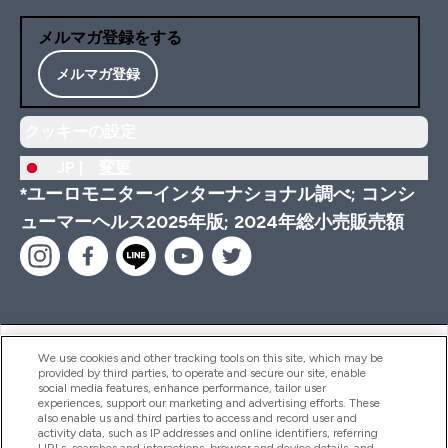
メルマガ登録をする
メルマガ登録
クッキーの設定
JP |
変更
*ユーロモニターインターナショナル調べ; コンシ
ューマーヘルス2025年版; 2024年総小売販売額
ヘルプ＆ガイド
We use cookies and other tracking tools on this site, which may be
provided by third parties, to operate and secure our site, enable
social media features, enhance performance, tailor user
experiences, support our marketing and advertising efforts. These
also enable us and third parties to access and record user and
商品について
activity data, such as IP addresses and online identifiers, referring