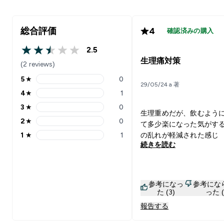
総合評価
4
確認済みの購入
2.5
2.5 out of 5 stars
生理痛対策
(2 reviews)
5
★
0
5 stars rating 0 reviews
29/05/24 a 著
4
★
1
4 stars rating 1 reviews
3
★
0
3 stars rating 0 reviews
生理重めだが、飲むよう
2
★
0
て多少楽になった気がする
2 stars rating 0 reviews
1
★
1
の乱れが軽減された感じ
1 stars rating 1 reviews
続きを読む
参考になっ
参考にな
た (3)
った (
報告する