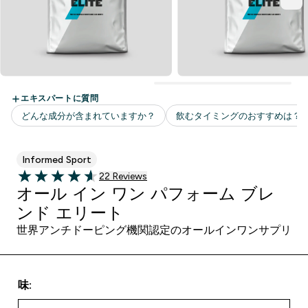
Informed Sport
22 ＋件の口コミ
22 Reviews
4.59 out of 5 stars
オール イン ワン パフォーム ブレ
ンド エリート
世界アンチドーピング機関認定のオールインワンサプリ
味: