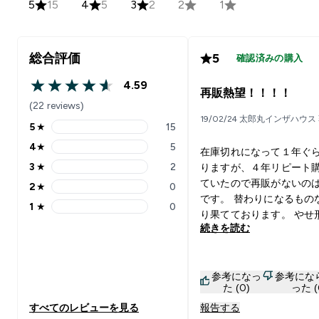
5
15
4
5
3
2
2
1
総合評価
5
確認済みの購入
4.59
4.59 out of 5 stars
再販熱望！！！！
(22 reviews)
19/02/24 太郎丸インザハウス
5
★
15
5 stars rating 15 reviews
4
★
5
在庫切れになって１年ぐ
4 stars rating 5 reviews
3
★
2
りますが、４年リピート
3 stars rating 2 reviews
ていたので再販がないの
2
★
0
2 stars rating 0 reviews
です。 替わりになるもの
1
★
0
1 stars rating 0 reviews
り果てております。 やせ
続きを読む
だった自分を変えてくれ
主的プロテイン。再販を
ます！！
参考になっ
参考にな
た (0)
った (
すべてのレビューを見る
報告する