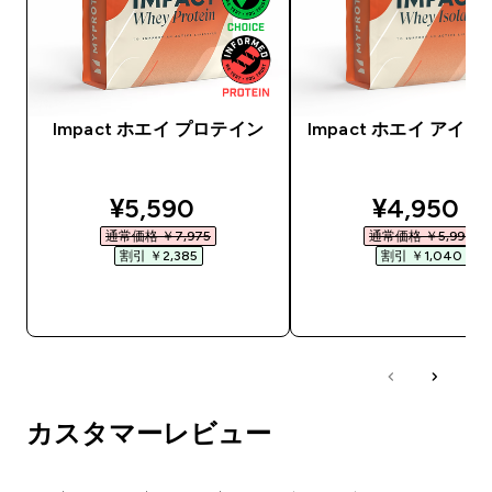
Impact ホエイ プロテイン
Impact ホエイ アイ
discounted price
discounte
¥5,590‎
¥4,950‎
通常価格 ￥7,975‎
通常価格 ￥5,990‎
割引 ￥2,385‎
割引 ￥1,040‎
今すぐ購入
今すぐ購入
カスタマーレビュー