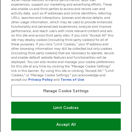
social media features, enhance performance, tailor user
experiences, support our marketing and advertising efforts. These
also enable us and third parties to access and record user and
商品について
activity data, such as IP addresses and online identifiers, referring
URLs, searches and interactions, browser and device details, and
other usage information, which may be used to provide enhanced
functionality and personalized experiences, analyze and improve
会社概要
performance, and reach users with more relevant content and ads
on this site and across third party sites. If you click “Accept All” this
site may deploy cookies (including third party cookies) for all of
these purposes. If you click “Limit Cookies,” your IP address and
特典＆ポイント
other browsing information may still be collected but only cookies
(including third party cookies) that are necessary to operate, secure
and enable default website features and functionalities will be
deployed. You can also review and manage your cookie preferences
for this site at any time by clicking the “Manage Cookie Settings”
2026 The Hut.com Ltd
link in this banner. By using this site or clicking "Accept All," "Limit
Cookies," or "Manage Cookie Settings," you acknowledge and
accept our
Privacy Policy
and
Terms of Use
.
Manage Cookie Settings
Pay with
Limit Cookies
Accept All
"
"