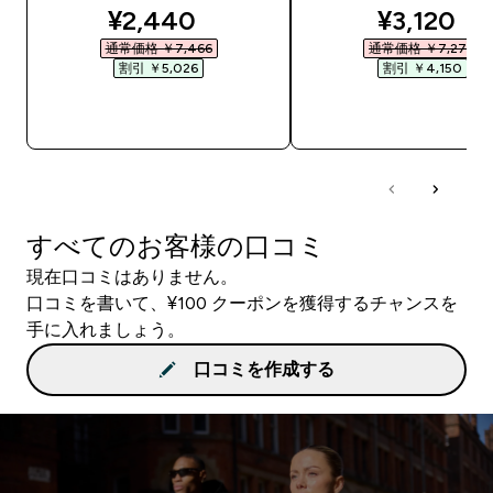
discounted price
discounte
¥2,440‎
¥3,120‎
通常価格 ￥7,466‎
通常価格 ￥7,270‎
割引 ￥5,026‎
割引 ￥4,150‎
今すぐ購入
今すぐ購入
すべてのお客様の口コミ
現在口コミはありません。
口コミを書いて、¥100 クーポンを獲得するチャンスを
手に入れましょう。
口コミを作成する