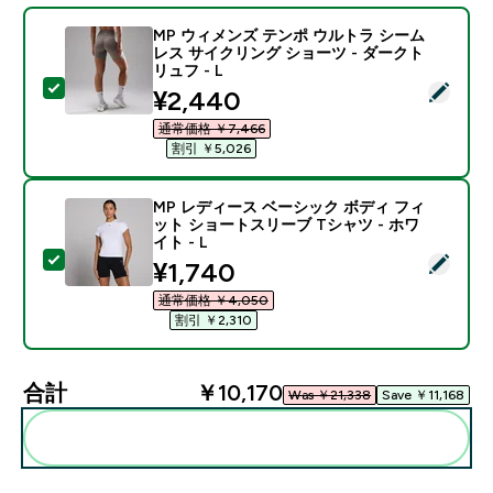
MP ウィメンズ テンポ ウルトラ シーム
レス サイクリング ショーツ - ダークト
リュフ - L
この商品を選択 - MP ウィメンズ テンポ ウルトラ シー
discounted price
¥2,440‎
通常価格 ￥7,466‎
割引 ￥5,026‎
MP レディース ベーシック ボディ フィ
ット ショートスリーブ Tシャツ - ホワ
イト - L
この商品を選択 - MP レディース ベーシック ボディ フ
discounted price
¥1,740‎
通常価格 ￥4,050‎
割引 ￥2,310‎
合計
￥10,170‎
Was ￥21,338‎
Save ￥11,168‎
まとめてカートに入れる