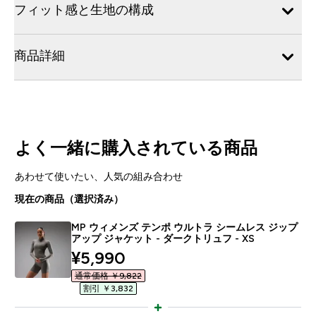
フィット感と生地の構成
商品詳細
よく一緒に購入されている商品
あわせて使いたい、人気の組み合わせ
現在の商品（選択済み）
MP ウィメンズ テンポ ウルトラ シームレス ジップ
アップ ジャケット - ダークトリュフ - XS
discounted price
¥5,990‎
通常価格 ￥9,822‎
割引 ￥3,832‎