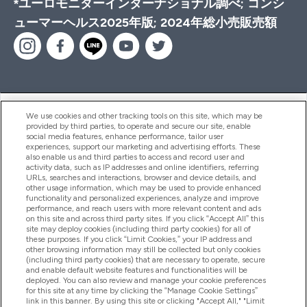
*ユーロモニターインターナショナル調べ; コンシ
ューマーヘルス2025年版; 2024年総小売販売額
ヘルプ＆ガイド
We use cookies and other tracking tools on this site, which may be
provided by third parties, to operate and secure our site, enable
social media features, enhance performance, tailor user
experiences, support our marketing and advertising efforts. These
also enable us and third parties to access and record user and
商品について
activity data, such as IP addresses and online identifiers, referring
URLs, searches and interactions, browser and device details, and
other usage information, which may be used to provide enhanced
functionality and personalized experiences, analyze and improve
会社概要
performance, and reach users with more relevant content and ads
on this site and across third party sites. If you click “Accept All” this
site may deploy cookies (including third party cookies) for all of
these purposes. If you click “Limit Cookies,” your IP address and
特典＆ポイント
other browsing information may still be collected but only cookies
(including third party cookies) that are necessary to operate, secure
and enable default website features and functionalities will be
deployed. You can also review and manage your cookie preferences
for this site at any time by clicking the “Manage Cookie Settings”
2026 The Hut.com Ltd
link in this banner. By using this site or clicking "Accept All," "Limit