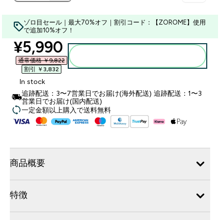
ゾロ目セール｜最大70%オフ｜割引コード：【ZOROME】使用
で追加10%オフ！
discounted price
¥5,990‎
カートに入れる
通常価格 ￥9,822‎
割引 ￥3,832‎
In stock
追跡配送：3〜7営業日でお届け(海外配送) 追跡配送：1〜3
営業日でお届け(国内配送)
一定金額以上購入で送料無料
商品概要
特徴