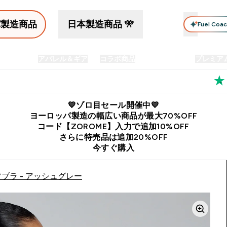
パ製造商品
日本製造商品 🎌
Fuel Coa
イン食品
アパレル＆ギア
コラボ商品
セット商品
プレミア
プリメント submenu
Enter プロテイン食品 submenu
Enter アパレル＆ギア submenu
Enter コラボ商品 submen
⌄
⌄
⌄
料
公式LINE追加で最新お得情報をゲット
公式アプリはこちら
💙ゾロ目セール開催中💙
ヨーロッパ製造の幅広い商品が最大70%OFF
コード【ZOROME】入力で追加10%OFF
さらに特売品は追加20%OFF
今すぐ購入
ツブラ - アッシュグレー