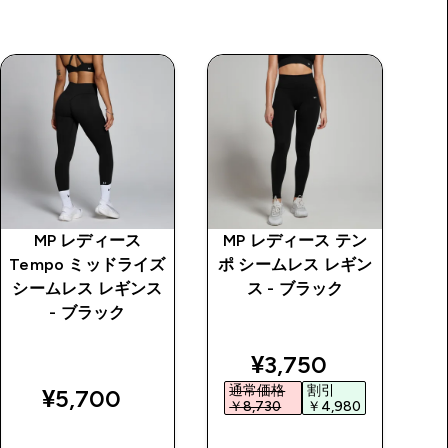
MP レディース
MP レディース テン
M
Tempo ミッドライズ
ポ シームレス レギン
ポ
シームレス レギンス
ス - ブラック
ス
- ブラック
ケ
price
discounted price
¥3,750‎
通常価格
割引
¥5,700‎
￥8,730‎
￥4,980‎
￥
今すぐ購入
今すぐ購入