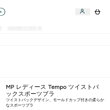
ch
ム
なりたい自分から選ぶ
クリアランスセール
日本製造商品
u
Enter プレミアム submenu
Enter なりたい自分から選ぶ submenu
En
⌄
⌄
⌄
欧州スポーツ栄養No.1ブランド*
MP レディース Tempo ツイストバ
ックスポーツブラ
ツイストバックデザイン、モールドカップ付きの柔らか
なスポーツブラ