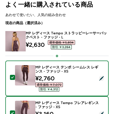
よく一緒に購入されている商品
あわせて使いたい、人気の組み合わせ
現在の商品（選択済み）
MP レディース Tempo ストラッピーレーサーバッ
クベスト - ファッジ - L
通常価格 ￥5,894‎
discounted price
¥2,630‎
割引 ￥3,264‎
MP レディース テンポ シームレス レギ
ンス - ファッジ - XS
discounted price
¥2,760‎
この商品を選択 - MP レディース テンポ シームレス レギ
通常価格 ￥7,072‎
割引 ￥4,312‎
MP レディース Tempo フレアレギンス
- ファッジ - XS
discounted price
¥3,160‎
この商品を選択 - MP レディース Tempo フレアレギンス 