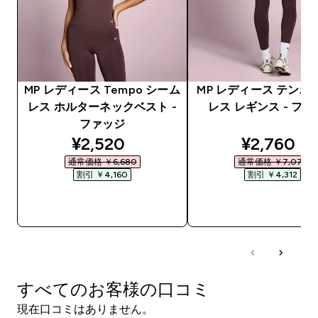
MP レディース Tempo シーム
MP レディース テンポ
レス ホルターネックベスト -
レス レギンス - フ
ファッジ
discounted price
discounte
¥2,520‎
¥2,760‎
通常価格 ￥6,680‎
通常価格 ￥7,072‎
割引 ￥4,160‎
割引 ￥4,312‎
今すぐ購入
今すぐ購入
すべてのお客様の口コミ
現在口コミはありません。