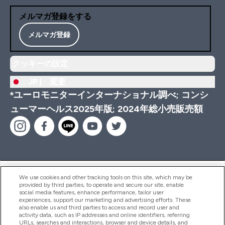
メルマガ登録をする
メルマガ登録
クッキーの設定
JP |
変更
*ユーロモニターインターナショナル調べ; コンシ
ューマーヘルス2025年版; 2024年総小売販売額
ヘルプ＆ガイド
We use cookies and other tracking tools on this site, which may be
provided by third parties, to operate and secure our site, enable
social media features, enhance performance, tailor user
experiences, support our marketing and advertising efforts. These
also enable us and third parties to access and record user and
商品について
activity data, such as IP addresses and online identifiers, referring
URLs, searches and interactions, browser and device details, and