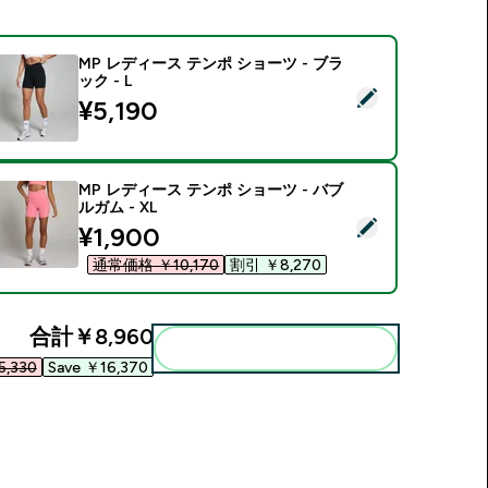
MP レディース テンポ ショーツ - ブラ
ック - L
この商品を選択 - MP レディース テンポ ショーツ - ブラック - 
¥5,190‎
MP レディース テンポ ショーツ - バブ
ルガム - XL
この商品を選択 - MP レディース テンポ ショーツ - バブルガム -
discounted price
¥1,900‎
通常価格 ￥10,170‎
割引 ￥8,270‎
合計
￥8,960‎
まとめてカートに入れる
,330‎
Save ￥16,370‎