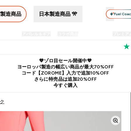
パ製造商品
日本製造商品 🎌
Fuel Coa
イン食品
アパレル＆ギア
コラボ商品
セット商品
プレミア
プリメント submenu
Enter プロテイン食品 submenu
Enter アパレル＆ギア submenu
Enter コラボ商品 submen
⌄
⌄
⌄
料
公式LINE追加で最新お得情報をゲット
公式アプリはこちら
💙ゾロ目セール開催中💙
ヨーロッパ製造の幅広い商品が最大70%OFF
コード【ZOROME】入力で追加10%OFF
さらに特売品は追加20%OFF
今すぐ購入
ンク