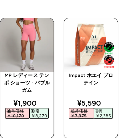
MP レディース テン
Impact ホエイ プロ
M
ポ ショーツ - バブル
テイン
ポ
ガム
price
discounted price
discounted price
¥1,900‎
¥5,590‎
通常価格
割引
通常価格
割引
￥10,170‎
￥8,270‎
￥7,975‎
￥2,385‎
今すぐ購入
今すぐ購入