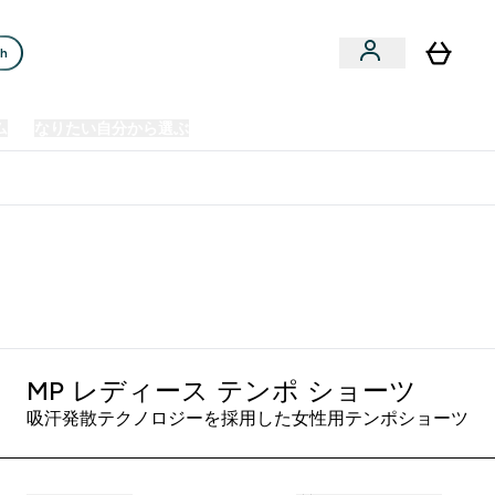
ch
ム
なりたい自分から選ぶ
クリアランスセール
日本製造商品
u
Enter プレミアム submenu
Enter なりたい自分から選ぶ submenu
En
⌄
⌄
⌄
欧州スポーツ栄養No.1ブランド*
MP レディース テンポ ショーツ
吸汗発散テクノロジーを採用した女性用テンポショーツ