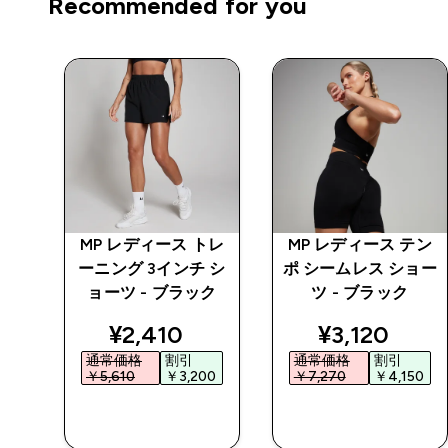
Recommended for you
ベー
MP レディース トレ
MP レディース テン
ング
ーニング 3インチ シ
ポ シームレス ショー
ック
ョーツ - ブラック
ツ - ブラック
ed price
discounted price
discounted 
¥2,410‎
¥3,120‎
通常価格
割引
通常価格
割引
0‎
￥5,610‎
￥3,200‎
￥7,270‎
￥4,150‎
今すぐ購入
今すぐ購入