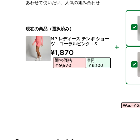
あわせて使いたい、人気の組み合わせ
現在の商品（選択済み）
MP レディース テンポ ショー
ツ - コーラルピンク - S
discounted price
¥1,870‎
通常価格
割引
￥9,970‎
￥8,100‎
Was ￥25