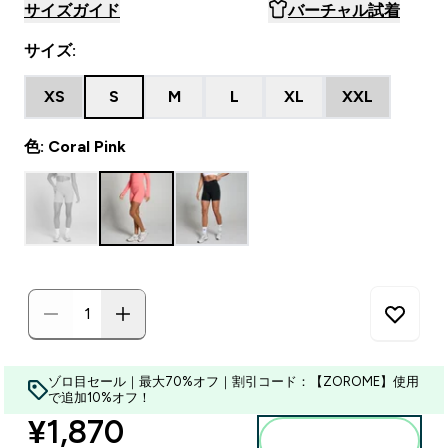
サイズガイド
バーチャル試着
サイズ:
XS
S
M
L
XL
XXL
色: Coral Pink
ゾロ目セール｜最大70%オフ｜割引コード：【ZOROME】使用
で追加10%オフ！
discounted price
¥1,870‎
カートに入れる