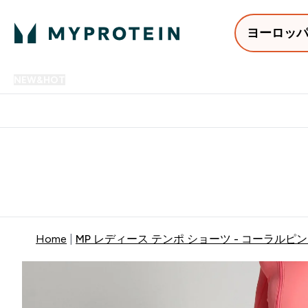
ヨーロッ
NEW&HOT
プロテイン
アミノ酸
サプリメント
プロテ
Enter NEW&HOT submenu
Enter プロテイン submenu
Enter アミノ酸 submenu
Enter サ
⌄
⌄
⌄
⌄
12,000円以上購入で送料無
Home
MP レディース テンポ ショーツ - コーラルピ