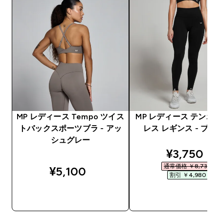
MP レディース Tempo ツイス
MP レディース テンポ
トバックスポーツブラ - アッ
レス レギンス - ブ
シュグレー
discounte
¥3,750‎
通常価格 ￥8,730‎
¥5,100‎
割引 ￥4,980‎
今すぐ購入
今すぐ購入