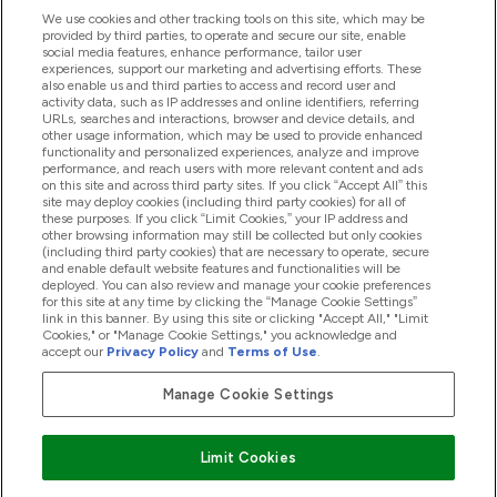
ヘルプ＆ガイド
We use cookies and other tracking tools on this site, which may be
provided by third parties, to operate and secure our site, enable
social media features, enhance performance, tailor user
experiences, support our marketing and advertising efforts. These
also enable us and third parties to access and record user and
商品について
activity data, such as IP addresses and online identifiers, referring
URLs, searches and interactions, browser and device details, and
other usage information, which may be used to provide enhanced
functionality and personalized experiences, analyze and improve
会社概要
performance, and reach users with more relevant content and ads
on this site and across third party sites. If you click “Accept All” this
site may deploy cookies (including third party cookies) for all of
these purposes. If you click “Limit Cookies,” your IP address and
特典＆ポイント
other browsing information may still be collected but only cookies
(including third party cookies) that are necessary to operate, secure
and enable default website features and functionalities will be
deployed. You can also review and manage your cookie preferences
for this site at any time by clicking the “Manage Cookie Settings”
2026 The Hut.com Ltd
link in this banner. By using this site or clicking "Accept All," "Limit
Cookies," or "Manage Cookie Settings," you acknowledge and
accept our
Privacy Policy
and
Terms of Use
.
Manage Cookie Settings
Pay with
Limit Cookies