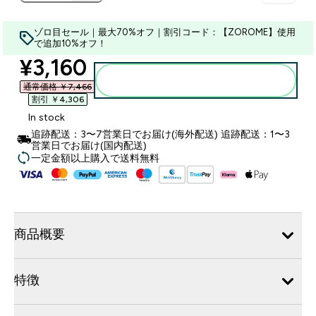
ゾロ目セール｜最大70%オフ｜割引コード：【ZOROME】使用
で追加10%オフ！
discounted price
¥3,160‎
カートに入れる
通常価格 ￥7,466‎
割引 ￥4,306‎
In stock
追跡配送：3〜7営業日でお届け(海外配送) 追跡配送：1〜3
営業日でお届け(国内配送)
一定金額以上購入で送料無料
商品概要
特徴