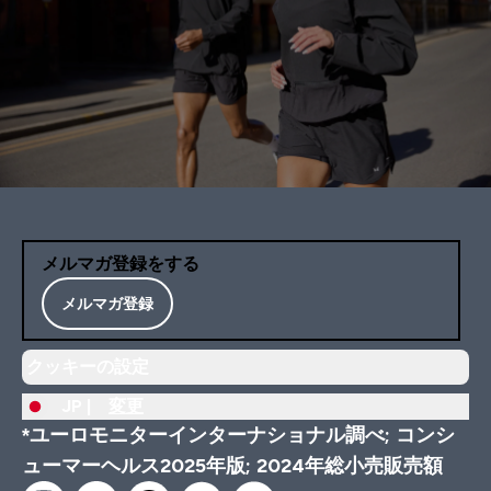
メルマガ登録をする
メルマガ登録
クッキーの設定
JP |
変更
*ユーロモニターインターナショナル調べ; コンシ
ューマーヘルス2025年版; 2024年総小売販売額