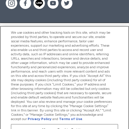
ヘルプ＆ガイド
We use cookies and other tracking tools on this site, which may be
provided by third parties, to operate and secure our site, enable
social media features, enhance performance, tailor user
experiences, support our marketing and advertising efforts. These
also enable us and third parties to access and record user and
商品について
activity data, such as IP addresses and online identifiers, referring
URLs, searches and interactions, browser and device details, and
other usage information, which may be used to provide enhanced
functionality and personalized experiences, analyze and improve
会社概要
performance, and reach users with more relevant content and ads
on this site and across third party sites. If you click “Accept All” this
site may deploy cookies (including third party cookies) for all of
these purposes. If you click “Limit Cookies,” your IP address and
特典＆ポイント
other browsing information may still be collected but only cookies
(including third party cookies) that are necessary to operate, secure
and enable default website features and functionalities will be
deployed. You can also review and manage your cookie preferences
for this site at any time by clicking the “Manage Cookie Settings”
2026 The Hut.com Ltd
link in this banner. By using this site or clicking "Accept All," "Limit
Cookies," or "Manage Cookie Settings," you acknowledge and
accept our
Privacy Policy
and
Terms of Use
.