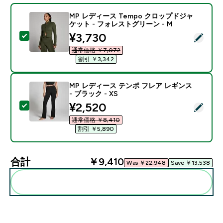
MP レディース Tempo クロップドジャ
ケット - フォレストグリーン - M
discounted price
¥3,730‎
この商品を選択 - MP レディース Tempo クロップドジ
通常価格 ￥7,072‎
割引 ￥3,342‎
MP レディース テンポ フレア レギンス
- ブラック - XS
discounted price
¥2,520‎
この商品を選択 - MP レディース テンポ フレア レギンス 
通常価格 ￥8,410‎
割引 ￥5,890‎
合計
￥9,410‎
Was ￥22,948‎
Save ￥13,538‎
まとめてカートに入れる